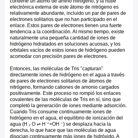
contiene un átomo de amino nitrógeno, y la nube
electrónica externa de este átomo de nitrógeno es
relativamente abundante, incluido un par de pares de
electrones solitarios que no han participado en el
enlace. Estos pares de electrones tienen una fuerte
tendencia a la coordinación. Al mismo tiempo, existe
naturalmente una pequeña cantidad de iones de
hidrógeno hidratados en soluciones acuosas, y los
orbitales vacíos de estos iones de hidrógeno pueden
acomodar con precisión pares de electrones.
Entonces, las moléculas de Tris "capturan"
directamente iones de hidrógeno en el agua a través
de pares de electrones solitarios de átomos de
nitrógeno, formando cationes de amonio cargados
positivamente. Este proceso no rompió los enlaces
covalentes de las moléculas de Tris en sí, sino que
completó la generación de iones mediante adsorción.
Cuando Tris consume continuamente iones de
hidrógeno en el agua, el equilibrio de ionización del
agua (H ₂ O ⇌ H ⁺+OH ⁻) se desplaza hacia la
derecha, lo que hace que las moléculas de agua
disocian continuamente más iones de hidróxido. A