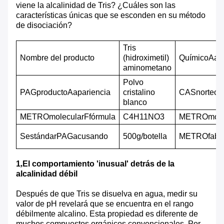
viene la alcalinidad de Tris? ¿Cuáles son las
características únicas que se esconden en su método
de disociación?
Tris
Nombre del producto
(hidroximetil)
Químico
A
ab
aminometano
Polvo
PAG
producto
A
apariencia
cristalino
CAS
norte
oc
blanco
METRO
molecular
F
fórmula
C4H11NO3
METRO
mole
S
estándar
PAG
acusando
500g/botella
METRO
fabr
1
,
El comportamiento 'inusual' detrás de la
alcalinidad débil
Después de que Tris se disuelva en agua, medir su
valor de pH revelará que se encuentra en el rango
débilmente alcalino. Esta propiedad es diferente de
muchos compuestos orgánicos convencionales. Por