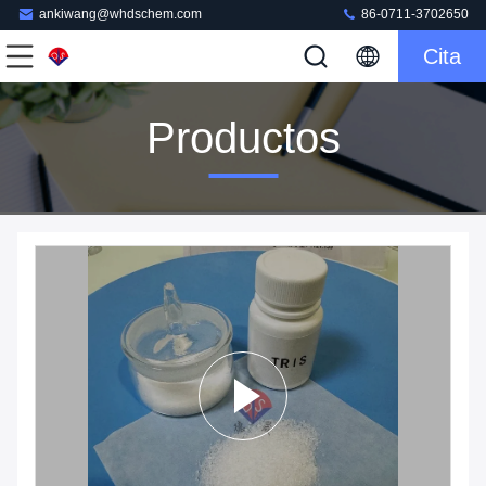
ankiwang@whdschem.com
86-0711-3702650
Cita
Productos