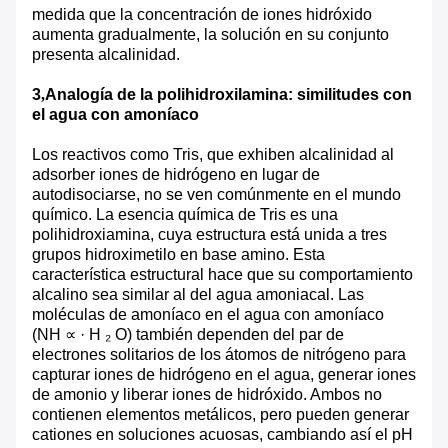
medida que la concentración de iones hidróxido
aumenta gradualmente, la solución en su conjunto
presenta alcalinidad.
3
,
Analogía de la polihidroxilamina: similitudes con
el agua con amoníaco
Los reactivos como Tris, que exhiben alcalinidad al
adsorber iones de hidrógeno en lugar de
autodisociarse, no se ven comúnmente en el mundo
químico. La esencia química de Tris es una
polihidroxiamina, cuya estructura está unida a tres
grupos hidroximetilo en base amino. Esta
característica estructural hace que su comportamiento
alcalino sea similar al del agua amoniacal. Las
moléculas de amoníaco en el agua con amoníaco
(NH ∝ · H ₂ O) también dependen del par de
electrones solitarios de los átomos de nitrógeno para
capturar iones de hidrógeno en el agua, generar iones
de amonio y liberar iones de hidróxido. Ambos no
contienen elementos metálicos, pero pueden generar
cationes en soluciones acuosas, cambiando así el pH