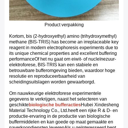
Product verpakking
Kortom, bis (2-hydroxyethyl) amino (trihydroxymethyl)
methane (BIS-TRIS) has become an irreplaceable key
reagent in modern electrophoresis experiments due to
its unique chemical properties and excellent buffering
performanceOf het nu gaat om eiwit- of nucleïnezuur-
elektroforese, BIS-TRIS kan een stabiele en
betrouwbare bufferomgeving bieden, waardoor hoge
resolutie en reproduceerbaarheid van
scheidingsuitslagen worden gewaarborgd.
Om nauwkeurige elektroforese experimentele
gegevens te verkrijgen, naast het selecteren van
geschikte
biologische bufferacties
Hubei Xindesheng
Material Technology Co., Ltd.heeft een rijke R & D- en
productie-ervaring in de productie van biologische
buffermiddelen en kan goede op maat gemaakte en
naverkoopdiensten leverenAls u geïnteresseerd bent,