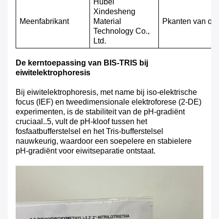
Hubei
Xindesheng
M
eenfabrikant
Material
P
kanten van oo
Technology Co.,
Ltd.
De kerntoepassing van BIS-TRIS bij
eiwitelektrophoresis
Bij eiwitelektrophoresis, met name bij iso-elektrische
focus (IEF) en tweedimensionale elektroforese (2-DE)
experimenten, is de stabiliteit van de pH-gradiënt
cruciaal..5, vult de pH-kloof tussen het
fosfaatbufferstelsel en het Tris-bufferstelsel
nauwkeurig, waardoor een soepelere en stabielere
pH-gradiënt voor eiwitseparatie ontstaat.