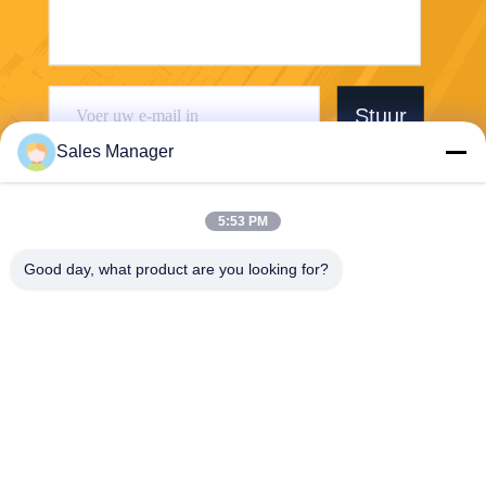
Stuur
Sales Manager
5:53 PM
Good day, what product are you looking for?
Wuhan Desheng Biochemical Technology
Co., Ltd
ankiwang@whdschem.com
86-0711-3702650
C8-2 optische Vallei Verenig
de Technologiestad, Gedian-
ontwikkelingsstreek, Ezhou-