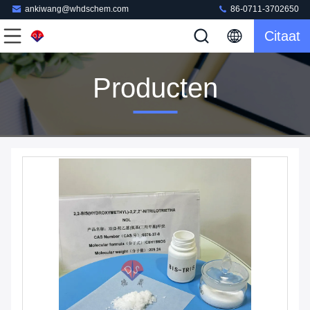
ankiwang@whdschem.com
86-0711-3702650
Citaat
Producten