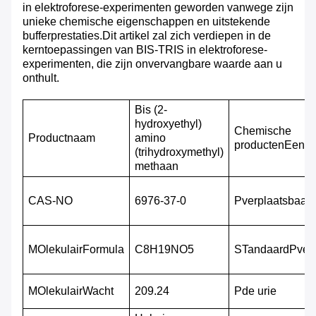
in elektroforese-experimenten geworden vanwege zijn
unieke chemische eigenschappen en uitstekende
bufferprestaties.Dit artikel zal zich verdiepen in de
kerntoepassingen van BIS-TRIS in elektroforese-
experimenten, die zijn onvervangbare waarde aan u
onthult.
Bis (2-
hydroxyethyl)
Chemische
Productnaam
amino
producten
Een
ba
(trihydroxymethyl)
methaan
CAS-NO
6976-37-0
P
verplaatsbaar
M
Olekulair
F
ormula
C8H19NO5
S
Tandaard
P
ver
M
Olekulair
W
acht
209.24
P
de urie