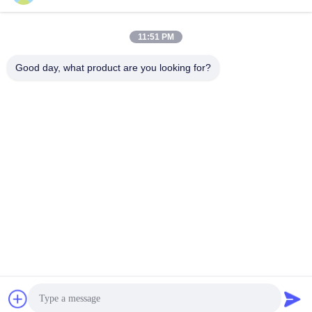
11:51 PM
Good day, what product are you looking for?
Wuhan Desheng Biochemical Technology
Co., Ltd
ankiwang@whdschem.com
86-0711-3702650
Vereinigte optisches Tal C8-
2-2 Technologiestadt, Gedia
n-Entwicklungsgebiet, Ezhou
-Stadt. Hubei-Provinz, China
China Gute Qualität Blut-Sammlungs-Rohr-Zusätze Lieferant. Urheberrecht
© 2026 vacutaineradditives.com Alle Rechte vorbehalten.