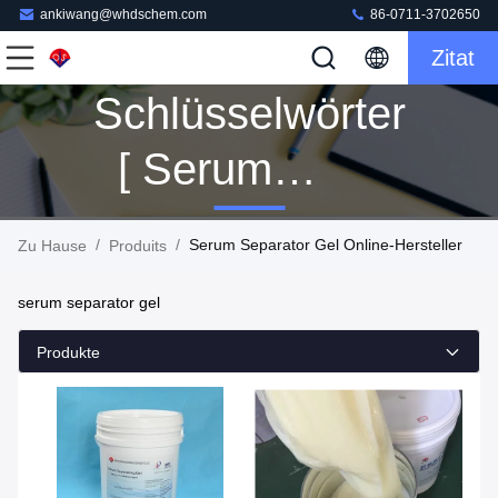
ankiwang@whdschem.com
86-0711-3702650
Zitat
Schlüsselwörter
[ Serum
Separator Gel ]
/
/
Serum Separator Gel Online-Hersteller
Zu Hause
Produits
Passen 160
serum separator gel
Produits
Produkte