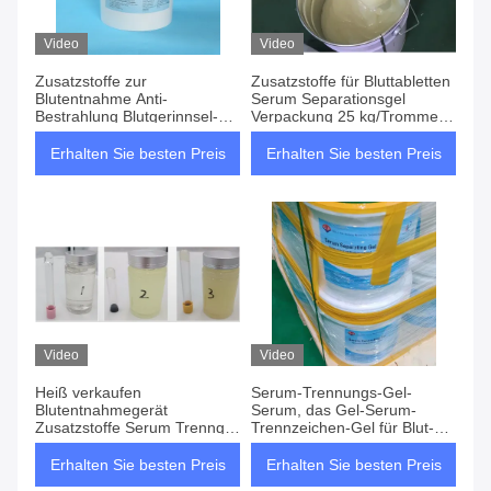
Video
Video
Zusatzstoffe zur
Zusatzstoffe für Bluttabletten
Blutentnahme Anti-
Serum Separationsgel
Bestrahlung Blutgerinnsel-
Verpackung 25 kg/Trommel
Aktivator Serum
Transparent Opack
Separationsgel
Erhalten Sie besten Preis
Erhalten Sie besten Preis
Video
Video
Heiß verkaufen
Serum-Trennungs-Gel-
Blutentnahmegerät
Serum, das Gel-Serum-
Zusatzstoffe Serum Trenngel
Trennzeichen-Gel für Blut-
chinesischer Hersteller
Sammlungs-Rohre trennt
Erhalten Sie besten Preis
Erhalten Sie besten Preis