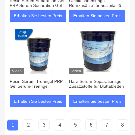
Resin Serum Separation Gel
Gelblutsammlungs-
PRP Serum Separation Gel
Rohrzusätze für hosipital für
medizinischen Cosmetology
Erhalten Sie besten Preis
Erhalten Sie besten Preis
Video
Video
Resin-Serum-Trenngel PRP-
Harz-Serum-Separationsgel
Gel Serum-Trenngel
Zusatzstoffe für Bluttabletten
Erhalten Sie besten Preis
Erhalten Sie besten Preis
1
2
3
4
5
6
7
8