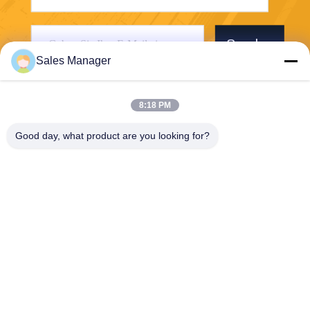
Senden
Sales Manager
8:18 PM
Good day, what product are you looking for?
Wuhan Desheng Biochemical Technology
Co., Ltd
ankiwang@whdschem.com
86-0711-3702650
Vereinigte optisches Tal C8-
2-2 Technologiestadt, Gedia
n-Entwicklungsgebiet, Ezhou
-Stadt. Hubei-Provinz, China