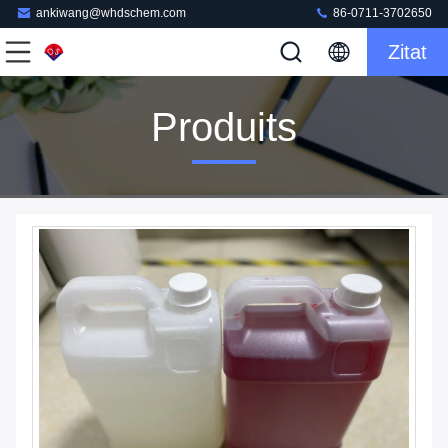
ankiwang@whdschem.com
86-0711-3702650
Zitat
Produits