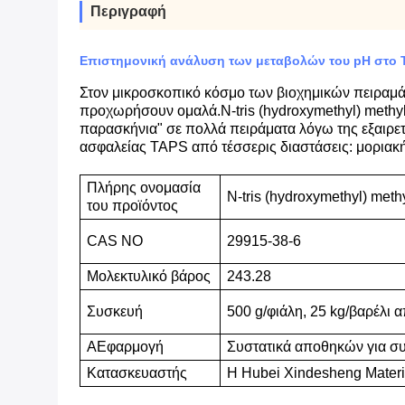
Περιγραφή
Επιστημονική ανάλυση των μεταβολών του pH στο T
Στον μικροσκοπικό κόσμο των βιοχημικών πειραμάτω
προχωρήσουν ομαλά.N-tris (hydroxymethyl) methyl
παρασκήνια" σε πολλά πειράματα λόγω της εξαιρε
ασφαλείας TAPS από τέσσερις διαστάσεις: μοριακ
Πλήρης ονομασία
N-tris (hydroxymethyl) met
του προϊόντος
CAS NO
29915-38-6
Μ
ολεκτυλικό βάρος
243.28
Συσκευή
500 g/φιάλη, 25 kg/βαρέλι 
Α
Εφαρμογή
Συστατικά αποθηκών για σ
Κατασκευαστής
Η Hubei Xindesheng Materia