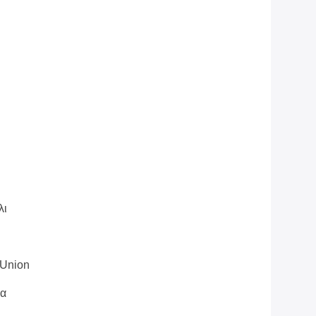
λι
 Union
ρα