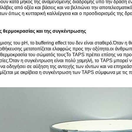
εύουν κατά μήκος της αναμενόμενης διαδρομής υπό την δράση εν
λάβες από οξέα και βάσεις και να βελτιώνει την αποτελεσματι
άτων όπως η κυτταρική καλλιέργεια και ο προσδιορισμός της δρ
ς θερμοκρασίας και της συγκέντρωσης
ισης του pH, το buffering effect του δεν είναι σταθερό.Όταν 
θήκευσης μετατοπίζεται ελαφρώς προς την οξύτητα.οι άνθρωποι
η θερμοκρασία του σώματός τουςΤο TAPS πρέπει επίσης να προ
σίες.Όταν η συγκέντρωση είναι πολύ χαμηλή, το TAPS μπορεί να
 να οδηγήσει σε αύξηση της αντοχής των ιόντων και να επηρεάσ
θμίζεται με ακρίβεια η συγκέντρωση των TAPS σύμφωνα με τις π