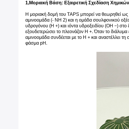
1
,
Μοριακή Βάση: Εξαιρετική Σχεδίαση Χημικ
Η μοριακή δομή του TAPS μπορεί να θεωρηθεί ως μ
αμινοομάδα (- NH 2) και η ομάδα σουλφονικού οξέ
υδρογόνου (H +) και ιόντα υδροξειδίου (OH −) στ
εξουδετερώσει το πλεονάζον H +. Όταν το διάλυμα
αμινοομάδα συνδέεται με το H + και αναστέλλει τ
φάσμα pH.