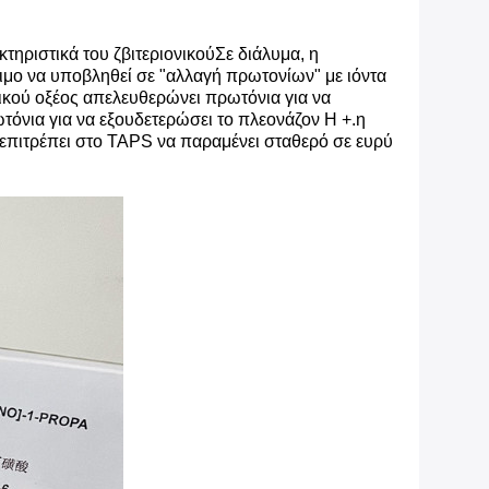
ηριστικά του ζβιτεριονικούΣε διάλυμα, η
ιμο να υποβληθεί σε "αλλαγή πρωτονίων" με ιόντα
νικού οξέος απελευθερώνει πρωτόνια για να
τόνια για να εξουδετερώσει το πλεονάζον H +.η
 επιτρέπει στο TAPS να παραμένει σταθερό σε ευρύ