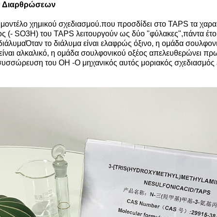
ών Διαρθρώσεων
οντέλο χημικού σχεδιασμού.που προσδίδει στο TAPS τα χαρακτ
ος (- SO3H) του TAPS λειτουργούν ως δύο "φύλακες",πάντα έτο
ο διάλυμαΌταν το διάλυμα είναι ελαφρώς όξινο, η ομάδα σουλφο
 είναι αλκαλικό, η ομάδα σουλφονικού οξέος απελευθερώνει πρω
η συσσώρευση του OH -Ο μηχανικός αυτός μοριακός σχεδιασμός