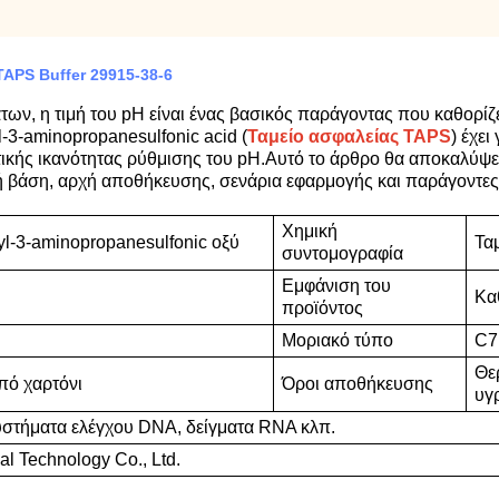
APS Buffer 29915-38-6
ν, η τιμή του pH είναι ένας βασικός παράγοντας που καθορίζε
-3-aminopropanesulfonic acid (
Ταμείο ασφαλείας TAPS
) έχε
τικής ικανότητας ρύθμισης του pH.Αυτό το άρθρο θα αποκαλύψ
ή βάση, αρχή αποθήκευσης, σενάρια εφαρμογής και παράγοντες
Χημική
hyl-3-aminopropanesulfonic οξύ
Τα
συντομογραφία
Εμφάνιση του
Κα
προϊόντος
Μοριακό τύπο
C7
Θε
από χαρτόνι
Όροι αποθήκευσης
υγ
υστήματα ελέγχου DNA, δείγματα RNA κλπ.
l Technology Co., Ltd.