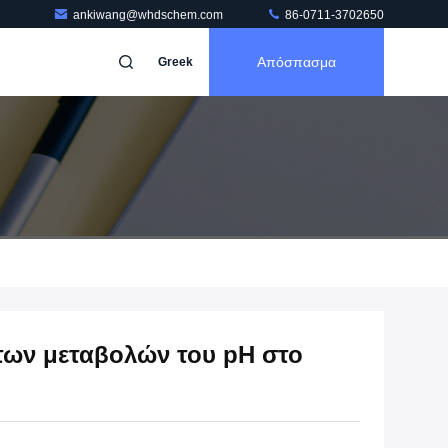
ankiwang@whdschem.com
86-0711-3702650
Απόσπασμα
Greek
των μεταβολών του pH στο