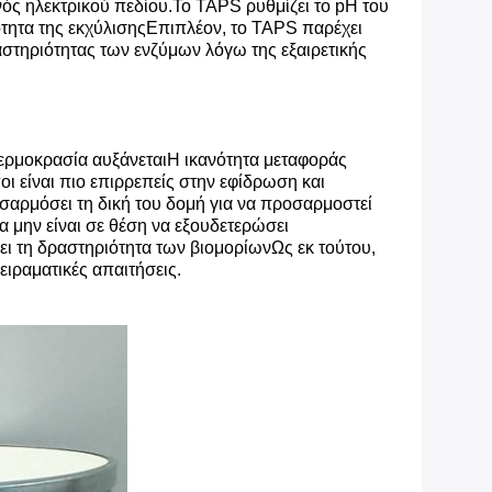
ός ηλεκτρικού πεδίου.Το TAPS ρυθμίζει το pH του
κότητα της εκχύλισηςΕπιπλέον, το TAPS παρέχει
αστηριότητας των ενζύμων λόγω της εξαιρετικής
η θερμοκρασία αυξάνεταιΗ ικανότητα μεταφοράς
 είναι πιο επιρρεπείς στην εφίδρωση και
σαρμόσει τη δική του δομή για να προσαρμοστεί
 μην είναι σε θέση να εξουδετερώσει
ει τη δραστηριότητα των βιομορίωνΩς εκ τούτου,
ειραματικές απαιτήσεις.