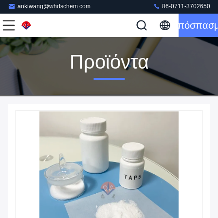
ankiwang@whdschem.com
86-0711-3702650
Απόσπασ
Προϊόντα