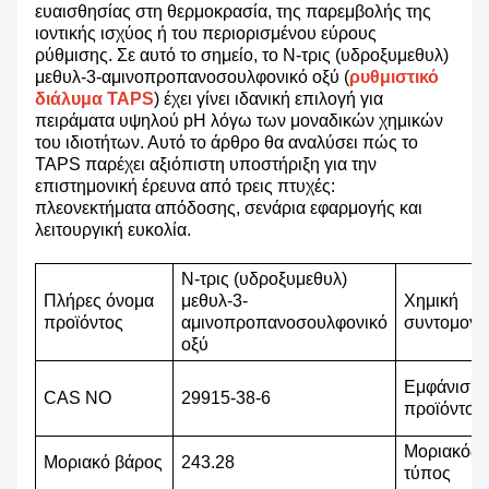
ευαισθησίας στη θερμοκρασία, της παρεμβολής της
ιοντικής ισχύος ή του περιορισμένου εύρους
ρύθμισης. Σε αυτό το σημείο, το N-τρις (υδροξυμεθυλ)
μεθυλ-3-αμινοπροπανοσουλφονικό οξύ (
ρυθμιστικό
διάλυμα TAPS
) έχει γίνει ιδανική επιλογή για
πειράματα υψηλού pH λόγω των μοναδικών χημικών
του ιδιοτήτων. Αυτό το άρθρο θα αναλύσει πώς το
TAPS παρέχει αξιόπιστη υποστήριξη για την
επιστημονική έρευνα από τρεις πτυχές:
πλεονεκτήματα απόδοσης, σενάρια εφαρμογής και
λειτουργική ευκολία.
N-τρις (υδροξυμεθυλ)
Πλήρες όνομα
μεθυλ-3-
Χημική
προϊόντος
αμινοπροπανοσουλφονικό
συντομογρ
οξύ
Εμφάνιση
CAS NO
29915-38-6
προϊόντος
Μοριακός
Μ
οριακό βάρος
243.28
τύπος