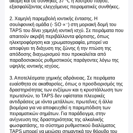
ακόμη και σε συνθήκες 37 ℃ ή λουτρού πάγου,
εξασφαλίζοντας ελεγχόμενες πειραματικές συνθήκες.
2. Χαμηλή παρεμβολή ιοντικής έντασης. Η
σουλφονική ομάδα (- SO ∝⁻) στη μοριακή δομή του
TAPS του δίνει χαμηλή ιοντική ισχύ. Σε πειράματα που
απαιτούν ακριβή περιβάλλοντα φόρτισης, όπως
ηλεκτροφόρηση και χρωματογραφία, μπορεί να
αποφύγει τη διάχυση της ζώνης ή την πτώση της
απόδοσης διαχωρισμού που προκαλείται από
παραδοσιακούς ρυθμιστικούς παράγοντες λόγω της
υψηλής ιοντικής ισχύος.
3. Αποτελέσματα χημικής αδράνειας. Σε πειράματα
ευαίσθητα σε ακαθαρσίες, όπως ο προσδιορισμός της
δραστηριότητας των ενζύμων και η κρυστάλλωση των
πρωτεϊνών, το TAPS δεν υφίσταται πλευρικές
αντιδράσεις με ιόντα μετάλλων, πρωτεΐνες ή άλλα
βιομόρια για να αποφευχθεί η παρεμπόδιση των
πειραματικών σημάτων. Για παράδειγμα, στην
ανίχνευση της δραστηριότητας της αλκαλικής
φωσφατάσης, το σύστημα ρυθμιστικού διαλύματος
TAPS μπορεί να μειώσει σημαντικά τον θόρυβο του