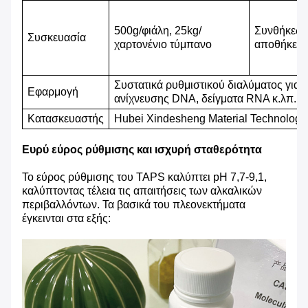
500g/φιάλη, 25kg/
Συνθήκες
Συσκευασία
χαρτονένιο τύμπανο
αποθήκευ
Συστατικά ρυθμιστικού διαλύματος για
Ε
φαρμογή
ανίχνευσης DNA, δείγματα RNA κ.λπ.
Κατασκευαστής
Hubei Xindesheng Material Technology 
Ευρύ εύρος ρύθμισης και ισχυρή σταθερότητα
Το εύρος ρύθμισης του TAPS καλύπτει pH 7,7-9,1,
καλύπτοντας τέλεια τις απαιτήσεις των αλκαλικών
περιβαλλόντων. Τα βασικά του πλεονεκτήματα
έγκεινται στα εξής: