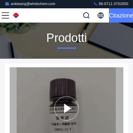
ankiwang@whdschem.com
86-0711-3702650
Citazion
Prodotti