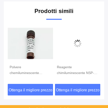
Prodotti simili
Polvere
Reagente
Re
chemiluminescente
chimiluminescente NSP-SA
ch
Purity>98% di giallo del
CAS 211106-69-3 Polvere
D
reagente NSP-SA-NHS
gialla o solido
64
zzo
Ottenga il migliore prezzo
Ottenga il migliore prezzo
Ot
CAS199293-83-9
Pu