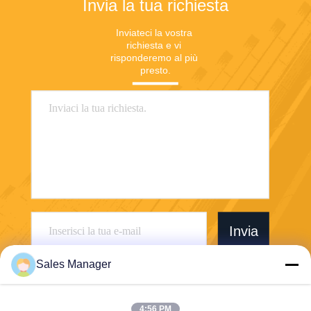
Invia la tua richiesta
Inviateci la vostra 
richiesta e vi 
risponderemo al più 
presto.
Invia
Sales Manager
4:56 PM