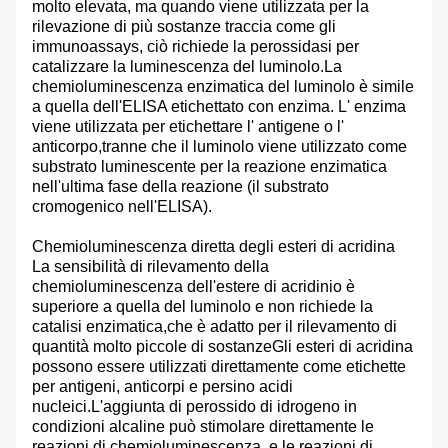
molto elevata, ma quando viene utilizzata per la
rilevazione di più sostanze traccia come gli
immunoassays, ciò richiede la perossidasi per
catalizzare la luminescenza del luminolo.La
chemioluminescenza enzimatica del luminolo è simile
a quella dell'ELISA etichettato con enzima. L' enzima
viene utilizzata per etichettare l' antigene o l'
anticorpo,tranne che il luminolo viene utilizzato come
substrato luminescente per la reazione enzimatica
nell'ultima fase della reazione (il substrato
cromogenico nell'ELISA).
Chemioluminescenza diretta degli esteri di acridina
La sensibilità di rilevamento della
chemioluminescenza dell'estere di acridinio è
superiore a quella del luminolo e non richiede la
catalisi enzimatica,che è adatto per il rilevamento di
quantità molto piccole di sostanzeGli esteri di acridina
possono essere utilizzati direttamente come etichette
per antigeni, anticorpi e persino acidi
nucleici.L'aggiunta di perossido di idrogeno in
condizioni alcaline può stimolare direttamente le
reazioni di chemioluminescenza, e le reazioni di