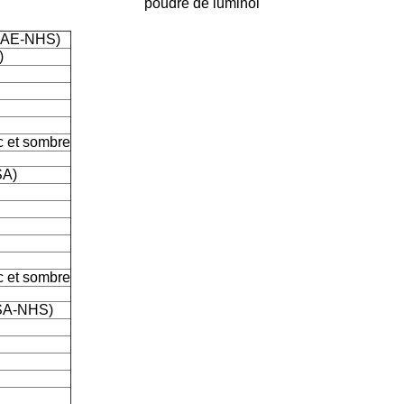
poudre de luminol
DMAE-NHS)
)
c et sombre
SA)
c et sombre
P-SA-NHS)