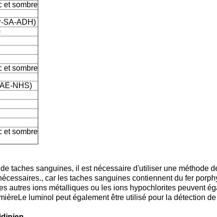
c et sombre
NSP-SA-ADH)
)
c et sombre
-DMAE-NHS)
c et sombre
e taches sanguines, il est nécessaire d'utiliser une méthode de 
écessaires., car les taches sanguines contiennent du fer porphy
 les autres ions métalliques ou les ions hypochlorites peuvent é
mièreLe luminol peut également être utilisé pour la détection d
idinien