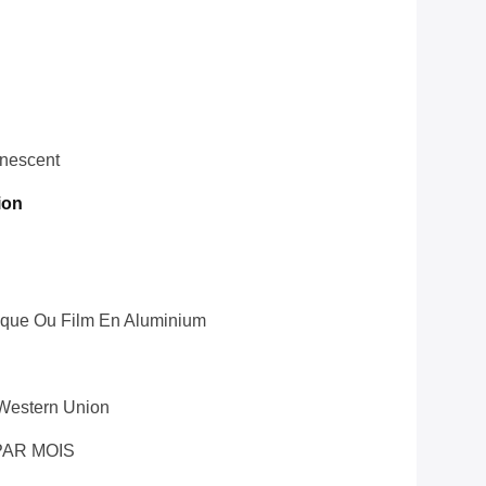
inescent
ion
tique Ou Film En Aluminium
 Western Union
PAR MOIS