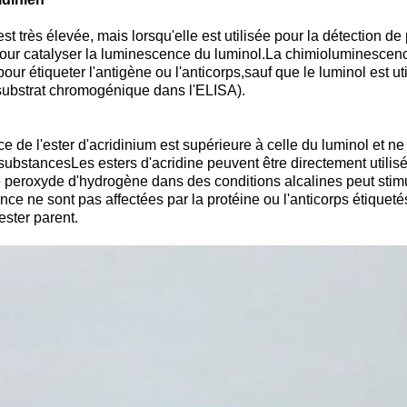
t très élevée, mais lorsqu'elle est utilisée pour la détection de
r catalyser la luminescence du luminol.La chimioluminescence 
our étiqueter l'antigène ou l'anticorps,sauf que le luminol est u
 substrat chromogénique dans l'ELISA).
e de l'ester d'acridinium est supérieure à celle du luminol et 
e substancesLes esters d'acridine peuvent être directement utili
 peroxyde d'hydrogène dans des conditions alcalines peut stimu
e ne sont pas affectées par la protéine ou l'anticorps étiquetés
ester parent.