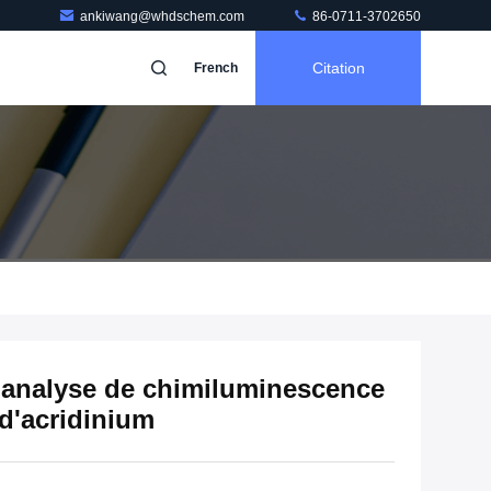
ankiwang@whdschem.com
86-0711-3702650
Citation
French
d'analyse de chimiluminescence
 d'acridinium