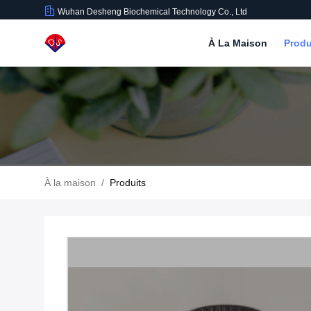
Wuhan Desheng Biochemical Technology Co., Ltd
À La Maison
Produ
À la maison
/
Produits