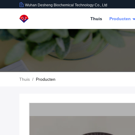
Wuhan Desheng Biochemical Technology Co., Ltd
Thuis
Producten
Thuis
/
Producten