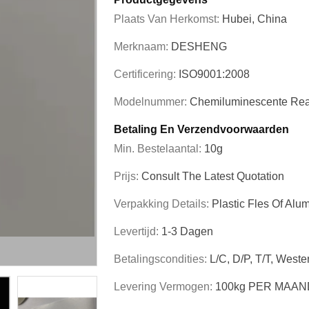
Plaats Van Herkomst:
Hubei, China
Merknaam:
DESHENG
Certificering:
ISO9001:2008
Modelnummer:
Chemiluminescente Re
Betaling En Verzendvoorwaarden
Min. Bestelaantal:
10g
Prijs:
Consult The Latest Quotation
Verpakking Details:
Plastic Fles Of Alu
Levertijd:
1-3 Dagen
Betalingscondities:
L/C, D/P, T/T, West
Levering Vermogen:
100kg PER MAAN