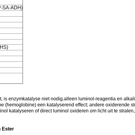
NSP-SA-ADH)
NHS)
 is enzymkatalyse niet nodig.alleen luminol-reagentia en alkal
ine (hemoglobine) een katalyserend effect; andere oxiderende st
ol katalyseren of direct luminol oxideren om licht uit te strale
 Ester