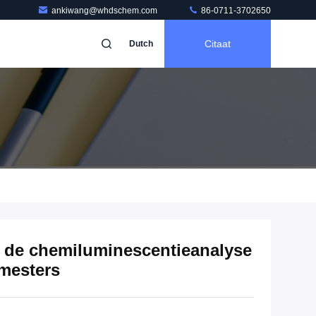
ankiwang@whdschem.com
86-0711-3702650
Citaat
Dutch
 de chemiluminescentieanalyse
umesters