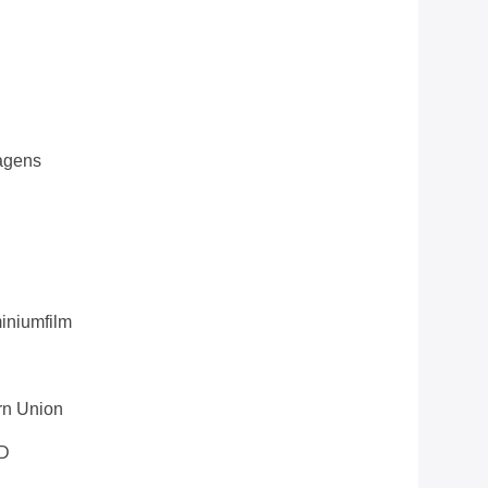
agens
miniumfilm
ern Union
D