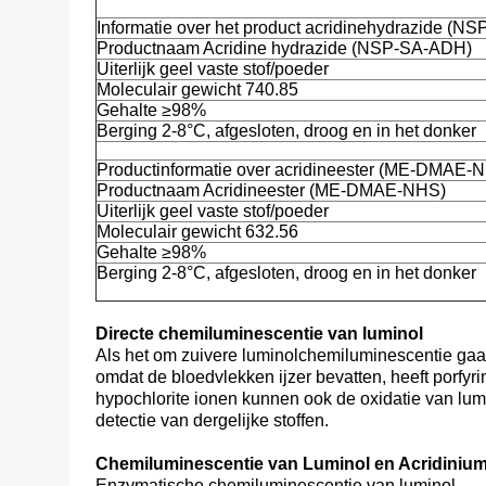
Informatie over het product acridinehydrazide (
Productnaam Acridine hydrazide (NSP-SA-ADH)
Uiterlijk geel vaste stof/poeder
Moleculair gewicht 740.85
Gehalte ≥98%
Berging 2-8°C, afgesloten, droog en in het donker
Productinformatie over acridineester (ME-DMAE-
Productnaam Acridineester (ME-DMAE-NHS)
Uiterlijk geel vaste stof/poeder
Moleculair gewicht 632.56
Gehalte ≥98%
Berging 2-8°C, afgesloten, droog en in het donker
Directe chemiluminescentie van luminol
Als het om zuivere luminolchemiluminescentie gaat,
omdat de bloedvlekken ijzer bevatten, heeft porfyr
hypochlorite ionen kunnen ook de oxidatie van lumin
detectie van dergelijke stoffen.
Chemiluminescentie van Luminol en Acridinium
Enzymatische chemiluminescentie van luminol