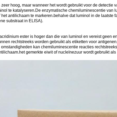
 zeer hoog, maar wanneer het wordt gebruikt voor de detectie
minol te katalyseren.De enzymatische chemiluminescentie van l
et antilichaam te markeren.behalve dat luminol in de laatste f
ne substraat in ELISA).
ridinium ester is hoger dan die van luminol en vereist geen en
nnen rechtstreeks worden gebruikt als etiketten voor antigenen
e omstandigheden kan chemiluminescentie reacties rechtstreeks
ntilichaam.het gemerkte eiwit of nucleïnezuur wordt gebruikt als