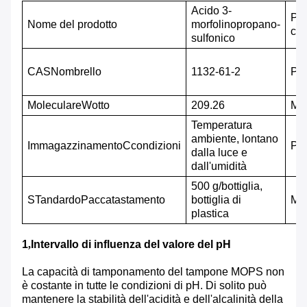
Acido 3-
Pro
Nome del prodotto
morfolinopropano-
chi
sulfonico
CAS
N
ombrello
1132-61-2
P
R
M
oleculare
W
otto
209.26
M
o
Temperatura
ambiente, lontano
Immagazzinamento
C
condizioni
P
ur
dalla luce e
dall'umidità
500 g/bottiglia,
S
Tandardo
P
accatastamento
bottiglia di
M
a
plastica
1
,
Intervallo di influenza del valore del pH
La capacità di tamponamento del tampone MOPS non
è costante in tutte le condizioni di pH. Di solito può
mantenere la stabilità dell'acidità e dell'alcalinità della