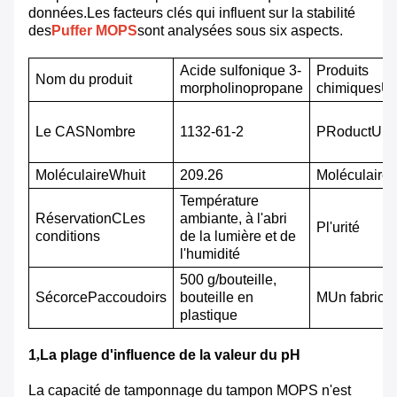
données.Les facteurs clés qui influent sur la stabilité
des
Puffer MOPS
sont analysées sous six aspects.
Acide sulfonique 3-
Produits
Nom du produit
morpholinopropane
chimiques
U
Le CAS
N
ombre
1132-61-2
P
Roduct
Un
M
oléculaire
W
huit
209.26
M
oléculaire
Température
Réservation
C
Les
ambiante, à l'abri
P
l'urité
conditions
de la lumière et de
l'humidité
500 g/bouteille,
S
écorce
P
accoudoirs
bouteille en
M
Un fabrica
plastique
1
,
La plage d'influence de la valeur du pH
La capacité de tamponnage du tampon MOPS n'est