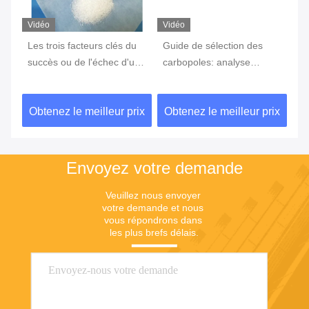
Vidéo
Vidéo
Vi
,
Les trois facteurs clés du
Guide de sélection des
Ta
ent
succès ou de l'échec d'une
carbopoles: analyse
st
expérience
complète des différentes
s'
caractéristiques des
fl
ix
Obtenez le meilleur prix
Obtenez le meilleur prix
Ob
modèles et des scénarios
ex
d'application
Envoyez votre demande
Veuillez nous envoyer 
votre demande et nous 
vous répondrons dans 
les plus brefs délais.