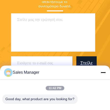
απαντήσουμε το 
συντομότερο δυνατό.
Στείλε
Sales Manager
11:42 PM
Good day, what product are you looking for?
Wuhan Desheng Biochemical Technology
Co., Ltd