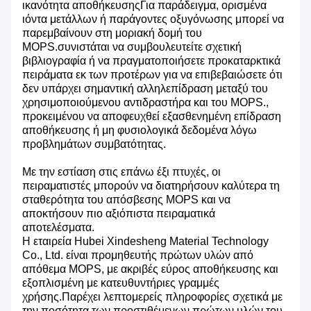
ικανότητα αποθήκευσηςΓια παράδειγμα, ορισμένα
ιόντα μετάλλων ή παράγοντες οξυγόνωσης μπορεί να
παρεμβαίνουν στη μοριακή δομή του
MOPS.συνιστάται να συμβουλευτείτε σχετική
βιβλιογραφία ή να πραγματοποιήσετε προκαταρκτικά
πειράματα εκ των προτέρων για να επιβεβαιώσετε ότι
δεν υπάρχει σημαντική αλληλεπίδραση μεταξύ του
χρησιμοποιούμενου αντιδραστήρα και του MOPS.,
προκειμένου να αποφευχθεί εξασθενημένη επίδραση
αποθήκευσης ή μη φυσιολογικά δεδομένα λόγω
προβλημάτων συμβατότητας.
Με την εστίαση στις επάνω έξι πτυχές, οι
πειραματιστές μπορούν να διατηρήσουν καλύτερα τη
σταθερότητα του απόσβεσης MOPS και να
αποκτήσουν πιο αξιόπιστα πειραματικά
αποτελέσματα.
Η εταιρεία Hubei Xindesheng Material Technology
Co., Ltd. είναι προμηθευτής πρώτων υλών από
απόθεμα MOPS, με ακριβές εύρος αποθήκευσης και
εξοπλισμένη με κατευθυντήριες γραμμές
χρήσης.Παρέχει λεπτομερείς πληροφορίες σχετικά με
την ποσότητα των προστιθέμενων πρώτων υλών του