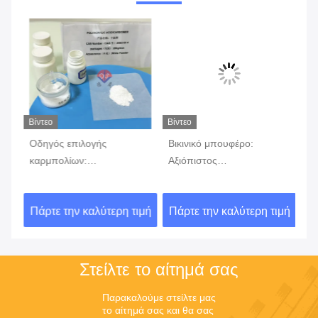
Βίντεο
Βίντεο
Οδηγός επιλογής
Βικινικό μπουφέρο:
Τέ
καρμπολίων:
Αξιόπιστος
πα
ν
Ολοκληρωμένη ανάλυση
σταθεροποιητής pH,
τη
των διαφόρων
ευέλικτος σε διαφορετικές
σε
ιμή
Πάρτε την καλύτερη τιμή
Πάρτε την καλύτερη τιμή
Πά
την
χαρακτηριστικών μοντέλων
πειραματικές ανάγκες
και σενάριων εφαρμογής
Στείλτε το αίτημά σας
Παρακαλούμε στείλτε μας 
το αίτημά σας και θα σας 