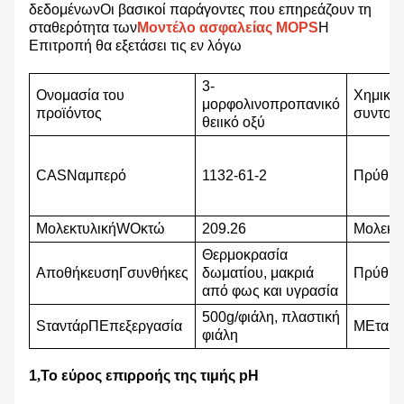
δεδομένωνΟι βασικοί παράγοντες που επηρεάζουν τη
σταθερότητα των
Μοντέλο ασφαλείας MOPS
Η
Επιτροπή θα εξετάσει τις εν λόγω
3-
Ονομασία του
Χημικά
μορφολινοπροπανικό
προϊόντος
συντομ
θειικό οξύ
CAS
N
αμπερό
1132-61-2
Π
ρύθμι
Μ
ολεκτυλική
W
Οκτώ
209.26
Μ
ολεκτ
Θερμοκρασία
Αποθήκευση
Γ
συνθήκες
δωματίου, μακριά
Π
ρύθμι
από φως και υγρασία
500g/φιάλη, πλαστική
S
ταντάρ
Π
Επεξεργασία
Μ
Εταιρ
φιάλη
1
,
Το εύρος επιρροής της τιμής pH