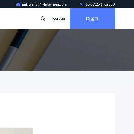
ankiwang@whdschem.com
86-0711-3702650
따옴표
Korean