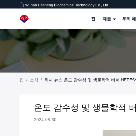
Wuhan Desheng Biochemical Technology Co., Ltd
집
제품
우리 에
집
/
소식
/
회사 뉴스 온도 감수성 및 생물학적 버퍼 HEPE
온도 감수성 및 생물학적 버
2024-08-30