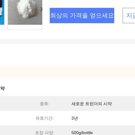
최상의 가격을 얻으세요
지
시약
종류:
새로운 트린더의 시약
유효기간:
3년
포장 사양:
500g/bottle