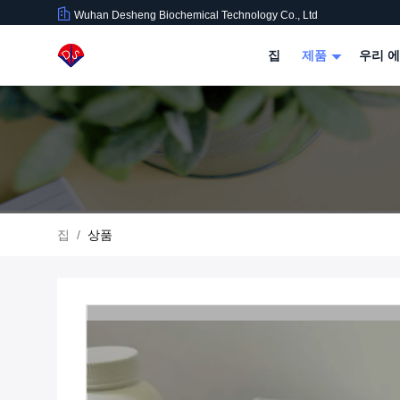
Wuhan Desheng Biochemical Technology Co., Ltd
집
제품
우리 에
집
/
상품