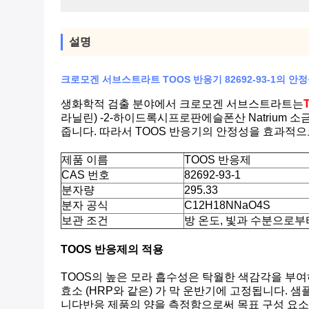
설명
크로모겐 서브스트라트 TOOS 반응기 82692-93-1의 
생화학적 검출 분야에서 크로모겐 서브스트라트는
라닐린) -2-하이드록시프로판에슬폰산 Natrium
줍니다. 따라서 TOOS 반응기의 안정성을 효과적
제품 이름
TOOS 반응제
CAS 번호
82692-93-1
분자량
295.33
분자 공식
C12H18NNaO4S
보관 조건
방 온도, 빛과 수분으로부
TOOS 반응제의 적용
TOOS의 높은 모라 흡수성은 탁월한 색감각을 부여하
효소 (HRP와 같은) 가 막 운반기에 고정됩니다.
니다반응 제품의 양을 측정함으로써 목표 구성 요소