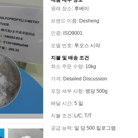
원래 장소:
후베이
브랜드 이름:
Desheng
인증:
ISO9001
모델 번호:
투오스 시약
지불 및 배송 조건
최소 주문 수량:
10kg
가격:
Detailed Discussion
포장 세부 사항:
병당 500g
배달 시간:
5 일
지불 조건:
L/C, T/T
공급 능력:
일 당 500 킬로그램