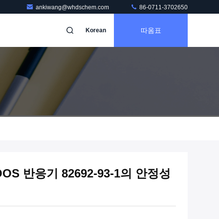
ankiwang@whdschem.com
86-0711-3702650
따옴표
Korean
 반응기 82692-93-1의 안정성