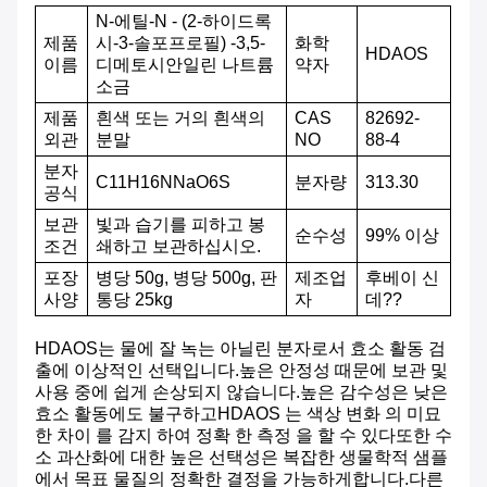
N-에틸-N - (2-하이드록
제품
시-3-솔포프로필) -3,5-
화학
HDAOS
이름
디메토시안일린 나트륨
약자
소금
제품
흰색 또는 거의 흰색의
CAS
82692-
외관
분말
NO
88-4
분자
C11H16NNaO6S
분자량
313.30
공식
보관
빛과 습기를 피하고 봉
순수성
99% 이상
조건
쇄하고 보관하십시오.
포장
병당 50g, 병당 500g, 판
제조업
후베이 신
사양
통당 25kg
자
데??
HDAOS는 물에 잘 녹는 아닐린 분자로서 효소 활동 검
출에 이상적인 선택입니다.높은 안정성 때문에 보관 및
사용 중에 쉽게 손상되지 않습니다.높은 감수성은 낮은
효소 활동에도 불구하고HDAOS 는 색상 변화 의 미묘
한 차이 를 감지 하여 정확 한 측정 을 할 수 있다또한 수
소 과산화에 대한 높은 선택성은 복잡한 생물학적 샘플
에서 목표 물질의 정확한 결정을 가능하게합니다.다른