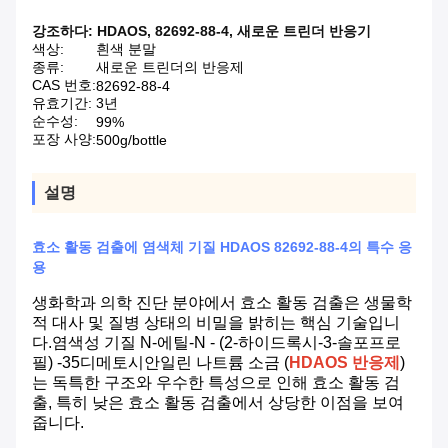
강조하다:
HDAOS
,
82692-88-4
,
새로운 트린더 반응기
색상:
흰색 분말
종류:
새로운 트린더의 반응제
CAS 번호:
82692-88-4
유효기간:
3년
순수성:
99%
포장 사양:
500g/bottle
설명
효소 활동 검출에 염색체 기질 HDAOS 82692-88-4의 특수 응
용
생화학과 의학 진단 분야에서 효소 활동 검출은 생물학
적 대사 및 질병 상태의 비밀을 밝히는 핵심 기술입니
다.염색성 기질 N-에틸-N - (2-하이드록시-3-솔포프로
필) -35디메토시안일린 나트륨 소금 (
HDAOS 반응제
)
는 독특한 구조와 우수한 특성으로 인해 효소 활동 검
출, 특히 낮은 효소 활동 검출에서 상당한 이점을 보여
줍니다.