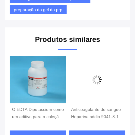
preparação do gel do prp
Produtos similares
O EDTA Dipotassium como
Anticoagulante do sangue
Ad
TA
um aditivo para a coleção
Heparina sódio 9041-8-1
sa
o
do sangue, tubo do
como aditivo para coleta
he
sangue do EDTA
de sangue
do