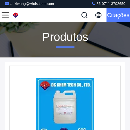
ankiwang@whdschem.com
86-0711-3702650
Citações
Produtos