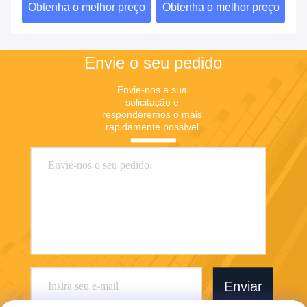
ço
Obtenha o melhor preço
Obtenha o melhor preço
O
Envie o seu pedido
Envie-nos a sua 
solicitação e 
responderemos o mais 
rapidamente possível.
Enviar