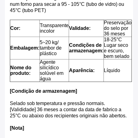
num forno para secar a 95 - 105°C (tubo de vidro) ou
45°C (tubo PET)
Preservação
Transparente
Cor:
Validade:
do selo por
incolor
36 meses
18-25°C
5~20 kg/
Condições de
Lugar seco
Embalagem:
tambor de
armazenagem:
e escuro,
plástico
bem selado
Agente
Nome do
silicídico
Aparência:
Líquido
produto:
solúvel em
água
[Condição de armazenagem]
Selado sob temperatura e pressão normais.
[Valididade] 36 meses a contar da data de fabrico a
25°C ou abaixo dos recipientes originais não abertos.
[Nota]