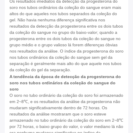
Os resultados imediatos da detecção da progesterona do
soro nos tubos ordinários da coleção do sangue eram mais
altos do que aqueles nos tubos separados da coleção do
gel. Não havia nenhuma diferença significativa nos
resultados da detecção da progesterona entre os dois tubos
da coleção do sangue no grupo do baixo-valor; quando a
progesterona entre os dois tubos da coleção do sangue no
grupo médio e o grupo valioso lá forem diferenças óbvias
nos resultados da análise. O índice da progesterona do soro
nos tubos ordinários da coleção do sangue sem gel da
separação é geralmente mais alto do que aquele nos tubos
da coleção do gel da separação.
A tendência da época de detecção da progesterona do
soro nos tubos ordinários da coleção do sangue do
soro
O soro no tubo ordinário da coleção do soro foi armazenado
em 2~8℃, e os resultados da análise da progesterona não
mudaram significativamente dentro de 72 horas. Os
resultados da análise mostraram que o soro esteve
armazenado no tubo ordinário da coleção do soro em 2~8℃
por 72 horas, o baixo grupo do valor, o valor mediano lá não
era nenhuma mudança significativa no índice da