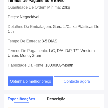
Termos De Pagamento E Envio
Quantidade De Ordem Mínima:
20kg
Preço:
Negociável
Detalhes Da Embalagem:
Garrafa/caixa Plásticas De
Ctn
Tempo De Entrega:
3-5 DIAS
Termos De Pagamento:
L/C, D/A, D/P, T/T, Western
Union, MoneyGram
Habilidade Da Fonte:
10000KG/Month
Obtenha o melhor preço
Contacte agora
Especificações
Descrição