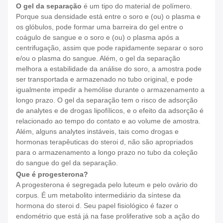
O gel da separação
é um tipo do material de polímero.
Porque sua densidade está entre o soro e (ou) o plasma e
os glóbulos, pode formar uma barreira do gel entre o
coágulo de sangue e o soro e (ou) o plasma após a
centrifugação, assim que pode rapidamente separar o soro
e/ou o plasma do sangue. Além, o gel da separação
melhora a estabilidade da análise do soro, a amostra pode
ser transportada e armazenado no tubo original, e pode
igualmente impedir a hemólise durante o armazenamento a
longo prazo. O gel da separação tem o risco de adsorção
de analytes e de drogas lipofílicos, e o efeito da adsorção é
relacionado ao tempo do contato e ao volume de amostra.
Além, alguns analytes instáveis, tais como drogas e
hormonas terapêuticas do steroi d, não são apropriados
para o armazenamento a longo prazo no tubo da coleção
do sangue do gel da separação.
Que é progesterona?
A progesterona é segregada pelo luteum e pelo ovário do
corpus. É um metabolito intermediário da síntese da
hormona do steroi d. Seu papel fisiológico é fazer o
endométrio que está já na fase proliferative sob a ação do