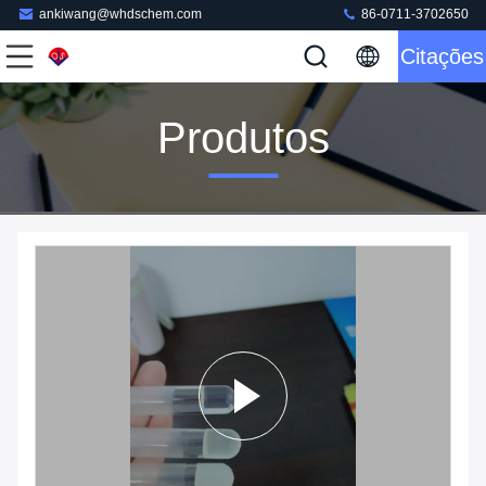
ankiwang@whdschem.com
86-0711-3702650
Citações
Produtos