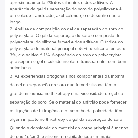
aproximadamente 2% dos diluentes e dos aditivos. A
aparência do gel da separação do soro do polysiloxane é
um coloide translúcido, azul-colorido, e o desenho não é
longo.
2.
Análise da composição do gel da separação do soro do
polyacrylate: O gel da separação do soro é composto do
polyacrylate, do silicone fumed e dos aditivos. O índice do
polyacrylate do material principal é 96%, o silicone fumed é
3%, e o aditivo é 1%. A aparência do soro do polyacrylate
que separa o gel é coloide incolor e transparente, com bom
stringiness.
3.
As experiências ortogonais nos componentes da mostra
do gel da separação do soro que fumed silicone têm a
grande influência no thixotropy e na viscosidade do gel da
separação do soro. Se o material do anfitrião pode fornecer
as ligações de hidrogênio e o tamanho da polaridade têm
algum impacto no thixotropy do gel da separação do soro.
Quando a densidade do material do corpo principal é menos
do que 1g/cm3, o silicone precipitado joga um maior