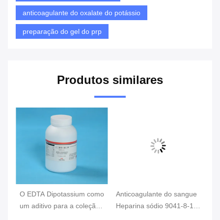
anticoagulante do oxalate do potássio
preparação do gel do prp
Produtos similares
ium como
Anticoagulante do sangue
Aditivo da coleção do
 coleção
Heparina sódio 9041-8-1
sangue do lítio da
o
como aditivo para coleta
heparina, anticoagulante