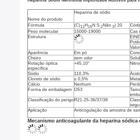
Heparina Sódio Nenhuma Impuridade Aditivos para 
Heparina de sódio
Nome do produto
Fórmula
(C)
H
N.S.
Não.
) 20
Códi
12
16
2
3
Peso molecular
15000-19000
Cas 
Estrutura
EINE
Potê
Valo
Aparência
Em pó
Core
Cheiro
sem odor
Solu
Rotação óptica
+45,10°
Nitr
específica
Sódio
110,3%
Ácido
Cloreto de sódio
≤ 0,5%
Meta
Cálcio
Nenhum
Perd
Forma de embalagem
O53
Tama
emb
Classificação do perigo
R21-25-36/37/38
Clas
segu
Aplicação
Anticogulação da amostra de sa
Mecanismo anticoagulante da heparina sódica 