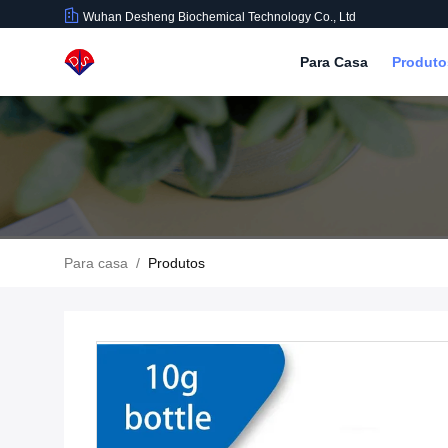
Wuhan Desheng Biochemical Technology Co., Ltd
Para Casa
Produt
Para casa
/
Produtos