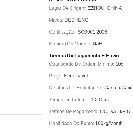
Lugar De Origem:
EZHOU, CHINA
Marca:
DESHENG
Certificação:
ISO9001:2008
Número Do Modelo:
NaH
Termos De Pagamento E Envio
Quantidade De Ordem Mínima:
10g
Preço:
Negociável
Detalhes Da Embalagem:
Garrafa/caix
Tempo De Entrega:
1-3 Dias
Termos De Pagamento:
L/C,D/A,D/P,T/
Habilidade Da Fonte:
100kg/Month