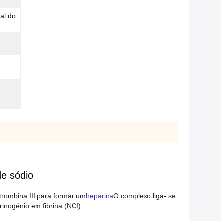
al do
de sódio
itrombina III para formar um
heparina
O complexo liga- se
rinogénio em fibrina.(NCI)