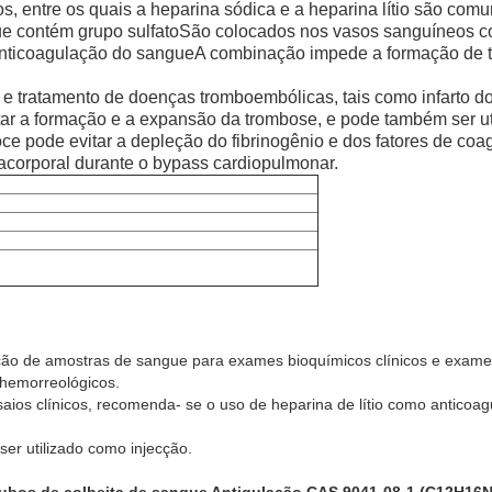
s, entre os quais a heparina sódica e a heparina lítio são comu
ue contém grupo sulfatoSão colocados nos vasos sanguíneos com
a anticoagulação do sangueA combinação impede a formação de 
 e tratamento de doenças tromboembólicas, tais como infarto d
itar a formação e a expansão da trombose, e pode também ser uti
oce pode evitar a depleção do fibrinogênio e dos fatores de coa
acorporal durante o bypass cardiopulmonar.
ação de amostras de sangue para exames bioquímicos clínicos e exam
 hemorreológicos.
ios clínicos, recomenda- se o uso de heparina de lítio como anticoag
r utilizado como injecção.