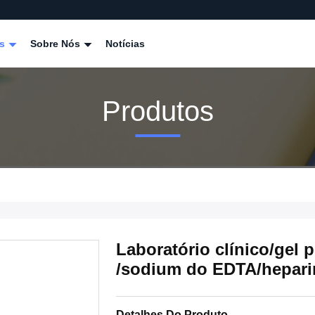
os
Sobre Nós
Notícias
Produtos
Laboratório clínico/gel 
/sodium do EDTA/hepari
Detalhes Do Produto