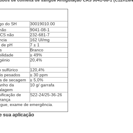
tubos de colheita de sangue Antigulação CAS 9041-08-1 (C12H16
go do SH
30019010.00
não
9041-08-1
CS não
232-681-7
ncia
162 UI/mg
r de pH
7 ± 1
s
Branco
bilidade
≥ 49%
ogénio
20,4%
 sulfúrico
120,4%
is pesados
≤ 30 ppm
a de secagem
≤ 5,0%
nho da
10 g/ garrafa
alagem
sificação de
S22-24/25-36-26
rança
ngue, exame de emergência.
e sua aplicação