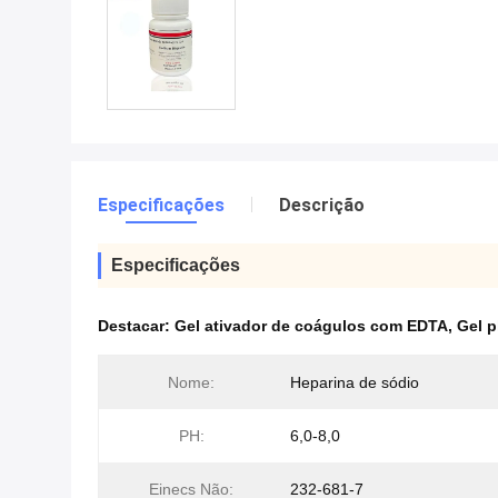
Especificações
Descrição
Especificações
Destacar:
Gel ativador de coágulos com EDTA
,
Gel 
Nome:
Heparina de sódio
PH:
6,0-8,0
Einecs Não:
232-681-7