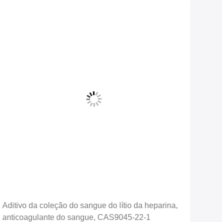
ditivo da coleção do sangue do lítio da heparina,
Pó de 
nticoagulante do sangue, CAS9045-22-1
ativad