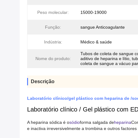
Peso molecular:
15000-19000
Função:
sangue Anticoagulante
Indústria:
Médico & saúde
Tubos de coleta de sangue 
Nome do produto:
aditivo de heparina e lítio, tu
coleta de sangue a vácuo pa
Descrição
Laboratório clínico/gel plástico com heparina de /
Laboratório clínico / Gel plástico com E
A heparina sódica é o
sódio
forma salgada de
heparina
Com
e inactiva irreversivelmente a trombina e outros factores