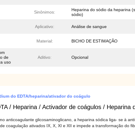
Heparina do sódio da heparina (s
Sinônimos:
sódio)
Aplicativo:
Análise de sangue
Material:
BICHO DE ESTIMAÇÃO
com
bo de
Aditivo:
Opcional
ra uso
sodium do EDTA/heparina/ativador do coágulo
DTA / Heparina / Activador de coágulos / Heparina 
o anticoagulante glicosaminoglicano, a heparina sódica liga- se à ant
 de coagulação ativados IX, X, XI e XII e impede a transformação do fib