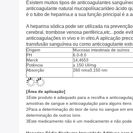
Existem muitos tipos de anticoagulantes sanguíneo
anticoagulante natural mucopolísacarídeo ácido q
é o tubo de heparina.e a sua função principal é 
A heparina sódica pode ser utilizada na prevenção
cerebral, trombose venosa periférica,etc.. pode ev
anticoagulações in vivo e in vitro.A aplicação prec
transfusão sanguínea ou como anticoagulante extr
Origem
Mucosas intestinais de suínos
PH
6.0-8.0
Merck
14,4653
Potência
≥ 150 UI/mg
Absorção
260 nm≤0,150 nm
[
Área de aplicação
]
1Este produto é adequado para a recolha e anticoagul
amostras de sangue e anticoagulação para alguns itens
2Para a determinação do teor de íons no sangue em ensa
determinação de outros íons.
3Este medicamento não é um medicamento e não pode se