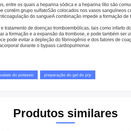
s, entre os quais a heparina sódica e a heparina lítio são comu
ue contém grupo sulfatoSão colocados nos vasos sanguíneos com
a anticoagulação do sangueA combinação impede a formação de 
 e tratamento de doenças tromboembólicas, tais como infarto d
itar a formação e a expansão da trombose, e pode também ser uti
oce pode evitar a depleção do fibrinogênio e dos fatores de coa
acorporal durante o bypass cardiopulmonar.
xalate do potássio
preparação do gel do prp
Produtos similares