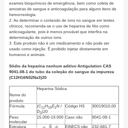
exames bioquímicos de emergência, bem como coleta de
amostras de sangue e anticoagulação para alguns itens de
hemorreologia.
2. Ao determinar o conteúdo de íons no sangue em testes
clínicos, recomenda-se o uso de heparina de lítio como
anticoagulante, pois é menos provável que interfira na
determinação de outros íons.
3. Este produto não é um medicamento e não pode ser
usado como injeção. É proibido injetar diretamente em
humanos e animais.
Sódio da heparina nenhum aditivo Antigulation CAS
9041-08-1 do tubo da coleção do sangue da impureza
(C12H16NS2Na3)20
Heparina Sódica
Nome do
produto
Fórmula
(C
H
E
N /
Código HS
30019010,00
12
16
2
D
)20
3
Peso
15.000-19.000
Caso não
9041-08-1
molecular
Estrutura
EINECS não
232-681-7