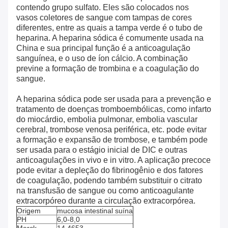
contendo grupo sulfato. Eles são colocados nos
vasos coletores de sangue com tampas de cores
diferentes, entre as quais a tampa verde é o tubo de
heparina. A heparina sódica é comumente usada na
China e sua principal função é a anticoagulação
sanguínea, e o uso de íon cálcio. A combinação
previne a formação de trombina e a coagulação do
sangue.
A heparina sódica pode ser usada para a prevenção e
tratamento de doenças tromboembólicas, como infarto
do miocárdio, embolia pulmonar, embolia vascular
cerebral, trombose venosa periférica, etc. pode evitar
a formação e expansão de trombose, e também pode
ser usada para o estágio inicial de DIC e outras
anticoagulações in vivo e in vitro. A aplicação precoce
pode evitar a depleção do fibrinogênio e dos fatores
de coagulação, podendo também substituir o citrato
na transfusão de sangue ou como anticoagulante
extracorpóreo durante a circulação extracorpórea.
Origem
mucosa intestinal suína
PH
6,0-8,0