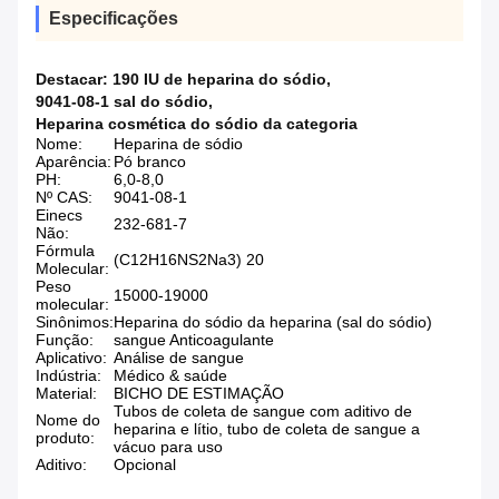
Especificações
Destacar:
190 IU de heparina do sódio
,
9041-08-1 sal do sódio
,
Heparina cosmética do sódio da categoria
Nome:
Heparina de sódio
Aparência:
Pó branco
PH:
6,0-8,0
Nº CAS:
9041-08-1
Einecs
232-681-7
Não:
Fórmula
(C12H16NS2Na3) 20
Molecular:
Peso
15000-19000
molecular:
Sinônimos:
Heparina do sódio da heparina (sal do sódio)
Função:
sangue Anticoagulante
Aplicativo:
Análise de sangue
Indústria:
Médico & saúde
Material:
BICHO DE ESTIMAÇÃO
Tubos de coleta de sangue com aditivo de
Nome do
heparina e lítio, tubo de coleta de sangue a
produto:
vácuo para uso
Aditivo:
Opcional