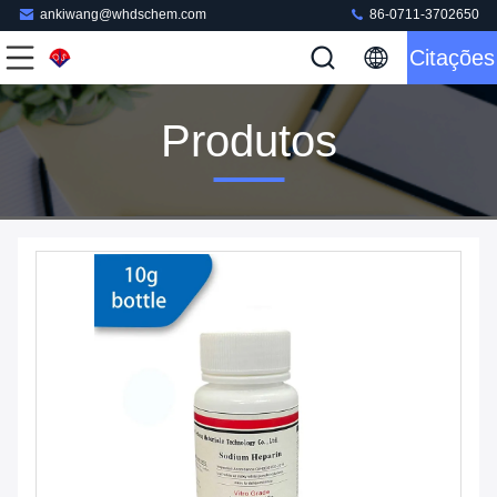
ankiwang@whdschem.com
86-0711-3702650
Citações
Produtos