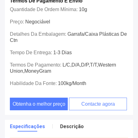
Termos De Pagamento E Envio
Quantidade De Ordem Mínima:
10g
Preço:
Negociável
Detalhes Da Embalagem:
Garrafa/caixa Plásticas De
Ctn
Tempo De Entrega:
1-3 Dias
Termos De Pagamento:
L/C,D/A,D/P,T/T,Western
Union,MoneyGram
Habilidade Da Fonte:
100kg/Month
Obtenha o melhor preço
Contacte agora
Especificações
Descrição