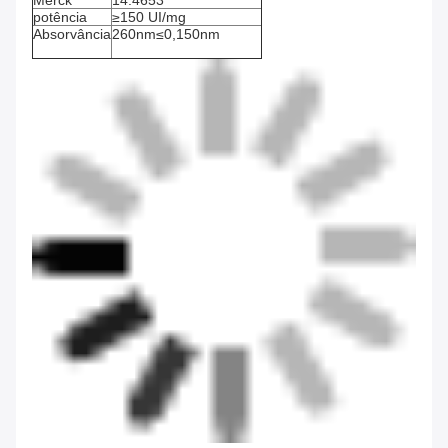
Merck
14.4653
potência
≥150 UI/mg
Absorvância
260nm≤0,150nm