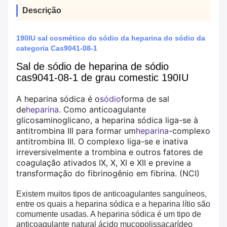
Descrição
190IU sal cosmético do sódio da heparina do sódio da
categoria Cas9041-08-1
Sal de sódio de heparina de sódio
cas9041-08-1 de grau comestic 190IU
A heparina sódica é o
sódio
forma de sal
de
heparina
. Como anticoagulante
glicosaminoglicano, a heparina sódica liga-se à
antitrombina III para formar um
heparina
-complexo
antitrombina III. O complexo liga-se e inativa
irreversivelmente a trombina e outros fatores de
coagulação ativados IX, X, XI e XII e previne a
transformação do fibrinogênio em fibrina. (NCI)
Existem muitos tipos de anticoagulantes sanguíneos,
entre os quais a heparina sódica e a heparina lítio são
comumente usadas. A heparina sódica é um tipo de
anticoagulante natural ácido mucopolissacarídeo