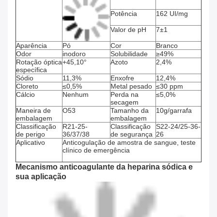
Potência
162 UI/mg
Valor de pH
7±1
Aparência
Pó
Cor
Branco
Odor
inodoro
Solubilidade
≥49%
Rotação óptica
+45,10°
Azoto
2,4%
específica
Sódio
11,3%
Enxofre
12,4%
Cloreto
≤0,5%
Metal pesado
≤30 ppm
Cálcio
Nenhum
Perda na
≤5,0%
secagem
Maneira de
O53
Tamanho da
10g/garrafa
embalagem
embalagem
Classificação
R21-25-
Classificação
S22-24/25-36-
de perigo
36/37/38
de segurança
26
Aplicativo
Anticogulação de amostra de sangue, teste
clínico de emergência
Mecanismo anticoagulante da heparina sódica e
sua aplicação