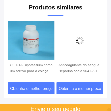
Produtos similares
O EDTA Dipotassium como
Anticoagulante do sangue
Aditi
um aditivo para a coleção
Heparina sódio 9041-8-1
sangue
do sangue, tubo do
como aditivo para coleta
hepar
sangue do EDTA
de sangue
do sa
Obtenha o melhor preço
Obtenha o melhor preço
Obte
Envie o seu pedido