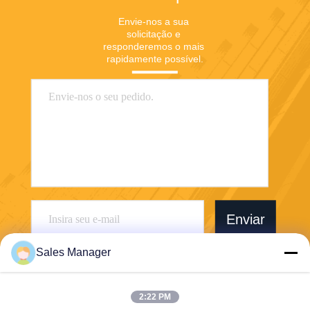
Envie-nos a sua 
solicitação e 
responderemos o mais 
rapidamente possível.
Enviar
Sales Manager
2:22 PM