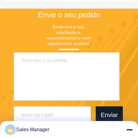
Envie o seu pedido
Envie-nos a sua 
solicitação e 
responderemos o mais 
rapidamente possível.
Enviar
Sales Manager