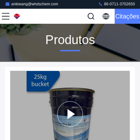
ankiwang@whdschem.com
86-0711-3702650
Citações
Produtos