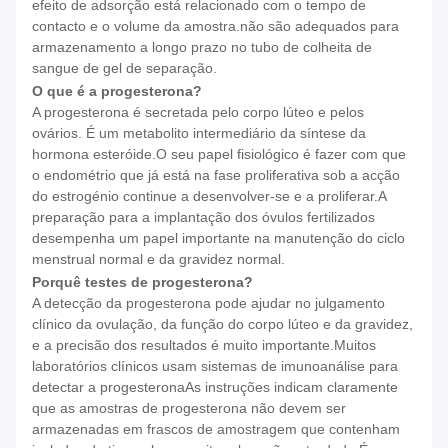
efeito de adsorção está relacionado com o tempo de
contacto e o volume da amostra.não são adequados para
armazenamento a longo prazo no tubo de colheita de
sangue de gel de separação.
O que é a progesterona?
A progesterona é secretada pelo corpo lúteo e pelos
ovários. É um metabolito intermediário da síntese da
hormona esteróide.O seu papel fisiológico é fazer com que
o endométrio que já está na fase proliferativa sob a acção
do estrogénio continue a desenvolver-se e a proliferar.A
preparação para a implantação dos óvulos fertilizados
desempenha um papel importante na manutenção do ciclo
menstrual normal e da gravidez normal.
Porquê testes de progesterona?
A detecção da progesterona pode ajudar no julgamento
clínico da ovulação, da função do corpo lúteo e da gravidez,
e a precisão dos resultados é muito importante.Muitos
laboratórios clínicos usam sistemas de imunoanálise para
detectar a progesteronaAs instruções indicam claramente
que as amostras de progesterona não devem ser
armazenadas em frascos de amostragem que contenham