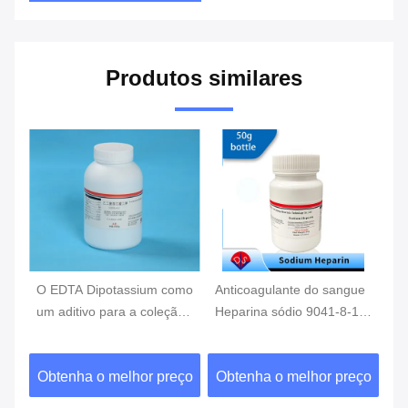
Produtos similares
omo
Anticoagulante do sangue
Aditivo da coleção do
Pó
ão
Heparina sódio 9041-8-1
sangue do lítio da
po
como aditivo para coleta
heparina, anticoagulante
do
de sangue
do sangue, CAS9045-22-1
sa
eço
Obtenha o melhor preço
Obtenha o melhor preço
O