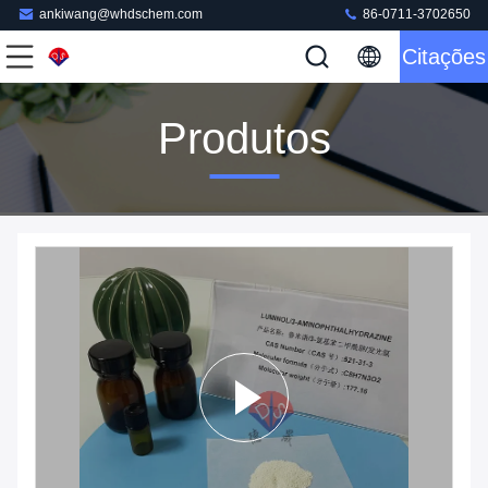
ankiwang@whdschem.com
86-0711-3702650
Citações
Produtos