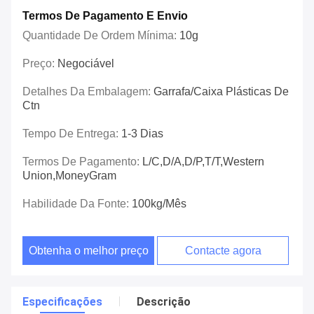
Termos De Pagamento E Envio
Quantidade De Ordem Mínima:
10g
Preço:
Negociável
Detalhes Da Embalagem:
Garrafa/caixa Plásticas De
Ctn
Tempo De Entrega:
1-3 Dias
Termos De Pagamento:
L/C,D/A,D/P,T/T,Western
Union,MoneyGram
Habilidade Da Fonte:
100kg/mês
Obtenha o melhor preço
Contacte agora
Especificações
Descrição