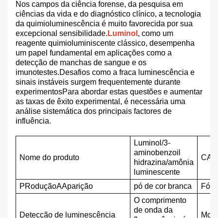
Nos campos da ciência forense, da pesquisa em
ciências da vida e do diagnóstico clínico, a tecnologia
da quimioluminescência é muito favorecida por sua
excepcional sensibilidade.
Luminol
, como um
reagente quimioluminiscente clássico, desempenha
um papel fundamental em aplicações como a
detecção de manchas de sangue e os
imunotestes.Desafios como a fraca luminescência e
sinais instáveis surgem frequentemente durante
experimentosPara abordar estas questões e aumentar
as taxas de êxito experimental, é necessária uma
análise sistemática dos principais factores de
influência.
Luminol/3-
aminobenzoil
Nome do produto
CAS
hidrazina/amônia
luminescente
P
Rodução
A
Aparição
pó de cor branca
Fórm
O comprimento
de onda da
Detecção de luminescência
M
ole