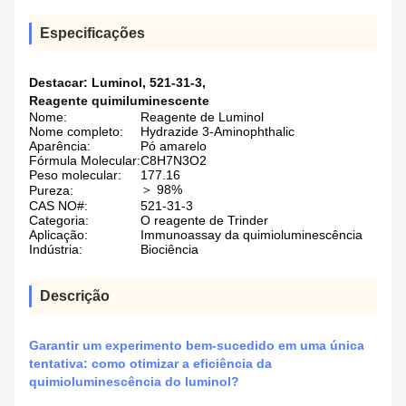
Especificações
Destacar:
Luminol
,
521-31-3
,
Reagente quimiluminescente
Nome:
Reagente de Luminol
Nome completo:
Hydrazide 3-Aminophthalic
Aparência:
Pó amarelo
Fórmula Molecular:
C8H7N3O2
Peso molecular:
177.16
＞ 98%
Pureza:
CAS NO#:
521-31-3
Categoria:
O reagente de Trinder
Aplicação:
Immunoassay da quimioluminescência
Indústria:
Biociência
Descrição
Garantir um experimento bem-sucedido em uma única
tentativa: como otimizar a eficiência da
quimioluminescência do luminol?