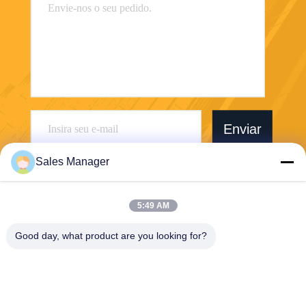
Enviar
Sales Manager
5:49 AM
Wuhan Desheng Biochemical Technology
Good day, what product are you looking for?
Co., Ltd
ankiwang@whdschem.com
86-0711-3702650