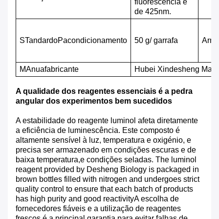
fluorescência é
de 425nm.
S
Tandardo
P
acondicionamento
50 g/ garrafa
Arm
M
Anuafabricante
Hubei Xindesheng Materi
A qualidade dos reagentes essenciais é a pedra
angular dos experimentos bem sucedidos
A estabilidade do reagente luminol afeta diretamente
a eficiência de luminescência. Este composto é
altamente sensível à luz, temperatura e oxigénio, e
precisa ser armazenado em condições escuras e de
baixa temperatura,e condições seladas. The luminol
reagent provided by Desheng Biology is packaged in
brown bottles filled with nitrogen and undergoes strict
quality control to ensure that each batch of products
has high purity and good reactivityA escolha de
fornecedores fiáveis e a utilização de reagentes
frescos é a principal garantia para evitar falhas de