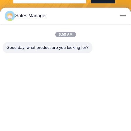
Sales Manager
6:58 AM
Wuhan Desheng Biochemical Technology
Good day, what product are you looking for?
Co., Ltd
ankiwang@whdschem.com
86-0711-3702650
El valle óptico C8-2-2 unió la
ciudad de la tecnología, zon
a del desarrollo de Gedian,
ciudad de Ezhou. Provincia
de Hubei, China