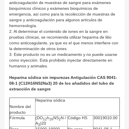
anticoagulación de muestras de sangre para exámenes
bioquímicos clínicos y exámenes bioquímicos de
emergencia, así como para la recolección de muestras de
sangre y anticoagulación para algunos artículos de
hemorreología.
2. Al determinar el contenido de iones en la sangre en
pruebas clínicas, se recomienda utilizar heparina de litio
como anticoagulante, ya que es el que menos interfiere con
la determinación de otros iones.
3. Este producto no es un medicamento y no puede usarse
como inyección. Está prohibido inyectar directamente en
humanos y animales.
Heparina sódica sin impurezas Antigulación CAS 9041-
08-1 (C12H16NS2Na3) 20 de los añadidos del tubo de
extracción de sangre
Heparina sódica
Nombre del
producto
Fórmula
(DO
h
NS
N /
Código HS
30019010.00
12
16
2
A
)20
3