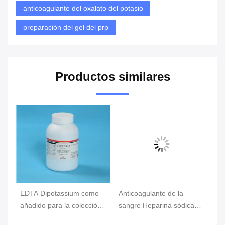
anticoagulante del oxalato del potasio
preparación del gel del prp
Productos similares
EDTA Dipotassium como
Anticoagulante de la
Añ
TA
añadido para la colección
sangre Heparina sódica
la
e
de la sangre, tubo de la
9041-8-1 como aditivo
he