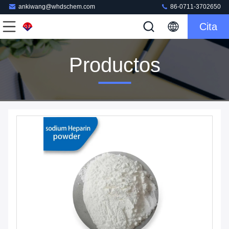
ankiwang@whdschem.com
86-0711-3702650
Cita
Productos