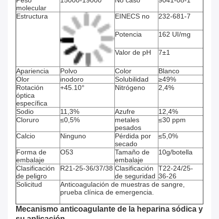
Peso
15000-19000
No caso
9041-08-1
molecular
Estructura
EINECS no
232-681-7
Potencia
162 UI/mg
Valor de pH
7±1
Apariencia
Polvo
Color
Blanco
Olor
inodoro
Solubilidad
≥49%
Rotación
+45.10°
Nitrógeno
2,4%
óptica
específica
Sodio
11,3%
Azufre
12,4%
Cloruro
≤0,5%
metales
≤30 ppm
pesados
Calcio
Ninguno
Pérdida por
≤5,0%
secado
Forma de
O53
Tamaño de
10g/botella
embalaje
embalaje
Clasificación
R21-25-36/37/38
Clasificación
T22-24/25-
de peligro
de seguridad
36-26
Solicitud
Anticoagulación de muestras de sangre,
prueba clínica de emergencia.
Mecanismo anticoagulante de la heparina sódica y
su aplicación.