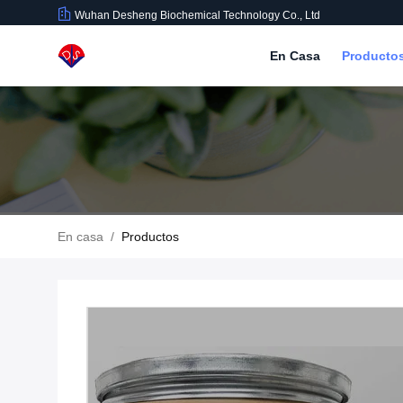
Wuhan Desheng Biochemical Technology Co., Ltd
En Casa
Producto
En casa
/
Productos