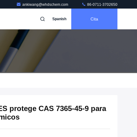
ankiwang@whdschem.com
86-0711-3702650
Cita
Spanish
S protege CAS 7365-45-9 para
ímicos