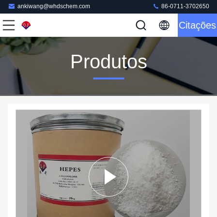
ankiwang@whdschem.com
86-0711-3702650
Citações
Produtos