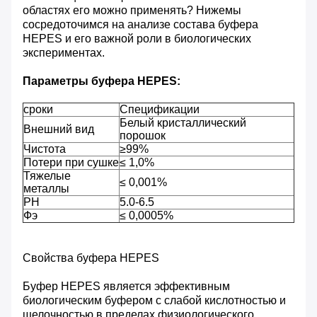
областях его можно применять? Нижемы
сосредоточимся на анализе состава буфера
HEPES и его важной роли в биологических
экспериментах.
Параметры буфера HEPES:
сроки
Спецификации
Белый кристаллический
Внешний вид
порошок
Чистота
≥99%
Потери при сушке
≤ 1,0%
Тяжелые
≤ 0,001%
металлы
PH
5.0-6.5
Фэ
≤ 0,0005%
Свойства буфера HEPES
Буфер HEPES является эффективным
биологическим буфером с слабой кислотностью и
щелочностью в пределах физиологического