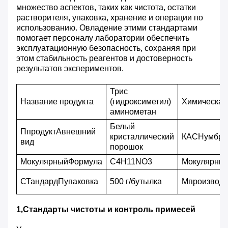
множество аспектов, таких как чистота, остатки
растворителя, упаковка, хранение и операции по
использованию. Овладение этими стандартами
помогает персоналу лаборатории обеспечить
эксплуатационную безопасность, сохраняя при
этом стабильность реагентов и достоверность
результатов экспериментов.
Трис
Название продукта
(гидроксиметил)
Химическая
аминометан
Белый
П
продукт
А
внешний
кристаллический
КАС
Н
умбра
вид
порошок
М
окулярный
Ф
ормула
C4H11NO3
М
окулярны
С
Тандард
П
упаковка
500 г/бутылка
М
производи
1
,
Стандарты чистоты и контроль примесей