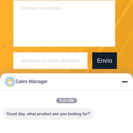
Envío
Sales Manager
6:31 AM
Wuhan Desheng Biochemical Technology
Good day, what product are you looking for?
Co., Ltd
ankiwang@whdschem.com