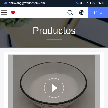
ankiwang@whdschem.com
86-0711-3702650
Cita
Productos