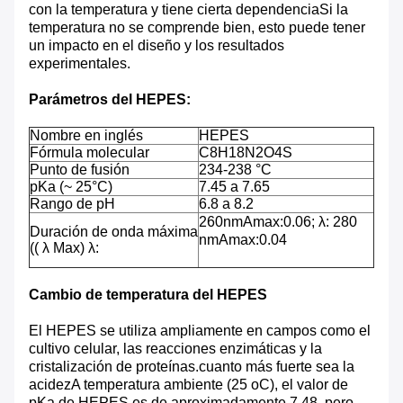
con la temperatura y tiene cierta dependenciaSi la
temperatura no se comprende bien, esto puede tener
un impacto en el diseño y los resultados
experimentales.
Parámetros del HEPES:
Nombre en inglés
HEPES
Fórmula molecular
C8H18N2O4S
Punto de fusión
234-238 °C
pKa (~ 25°C)
7.45 a 7.65
Rango de pH
6.8 a 8.2
260nmAmax:0.06; λ: 280
Duración de onda máxima
nmAmax:0.04
(( λ Max) λ:
Cambio de temperatura del HEPES
El HEPES se utiliza ampliamente en campos como el
cultivo celular, las reacciones enzimáticas y la
cristalización de proteínas.cuanto más fuerte sea la
acidezA temperatura ambiente (25 oC), el valor de
pKa de HEPES es de aproximadamente 7.48, pero