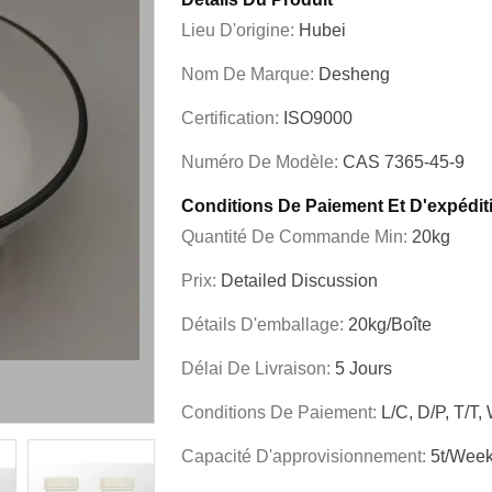
Lieu D'origine:
Hubei
Nom De Marque:
Desheng
Certification:
ISO9000
Numéro De Modèle:
CAS 7365-45-9
Conditions De Paiement Et D'expédit
Quantité De Commande Min:
20kg
Prix:
Detailed Discussion
Détails D'emballage:
20kg/boîte
Délai De Livraison:
5 Jours
Conditions De Paiement:
L/C, D/P, T/T,
Capacité D'approvisionnement:
5t/wee