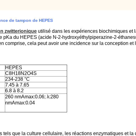
luence de tampon de HEPES
n zwitterionique
utilisé dans les expériences biochimiques et 
de pKa du HEPES (acide N-2-hydroxyéthylpiperazine-2-éthanesul
n comprise, cela peut avoir une incidence sur la conception et 
HEPES
C8H18N2O4S
234-238 °C
7.45 à 7.65
6.8 à 8.2
260 nmAmax:0.06; λ:280
nmAmax:0.04
s que la culture cellulaire, les réactions enzymatiques et la cri