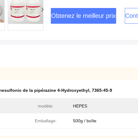
Obtenez le meilleur prix
Cont
nesulfonic de la pipérazine 4-Hydroxyethyl
,
7365-45-9
modèle:
HEPES
Emballage:
500g / boîte