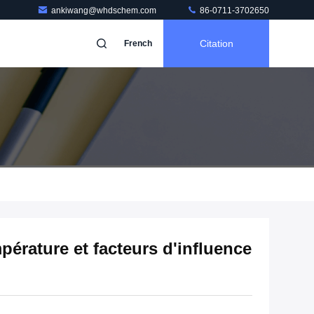
ankiwang@whdschem.com
86-0711-3702650
Citation
French
érature et facteurs d'influence