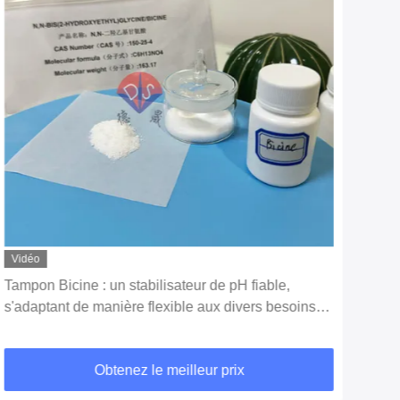
Quatre idées fausses courantes sur le stockage en
tampon Tris HCl
Obtenez le meilleur prix