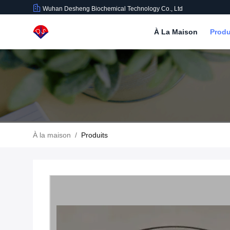
Wuhan Desheng Biochemical Technology Co., Ltd
À La Maison
Produ
À la maison
/
Produits