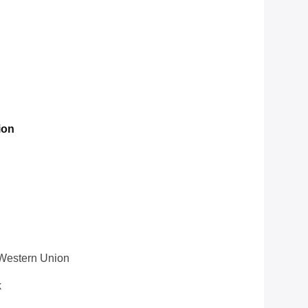
ion
 Western Union
k