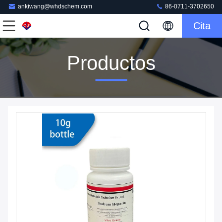
ankiwang@whdschem.com
86-0711-3702650
Cita
Productos