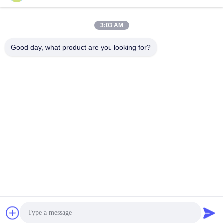
3:03 AM
Wuhan Desheng Biochemical Technology
Good day, what product are you looking for?
Co., Ltd
ankiwang@whdschem.com
86-0711-3702650
El valle óptico C8-2-2 unió la
ciudad de la tecnología, zon
a del desarrollo de Gedian,
ciudad de Ezhou. Provincia
de Hubei, China
China buena calidad Añadidos del tubo de la colección de la sangre
Proveedor. Derecho de autor 2026 vacutaineradditives.com Todos los
derechos reservados.