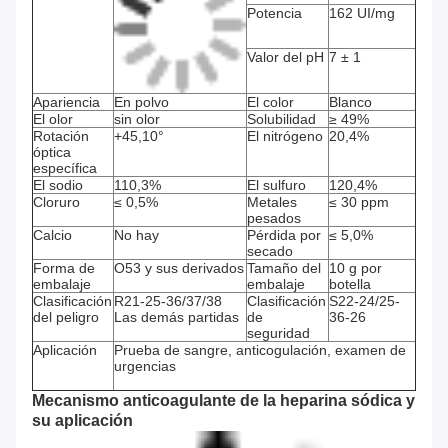
Potencia
162 UI/mg
Valor del pH
7 ± 1
Apariencia
En polvo
El color
Blanco
El olor
sin olor
Solubilidad
≥ 49%
Rotación
+45,10°
El nitrógeno
20,4%
óptica
específica
El sodio
110,3%
El sulfuro
120,4%
Cloruro
≤ 0,5%
Metales
≤ 30 ppm
pesados
Calcio
No hay
Pérdida por
≤ 5,0%
secado
Forma de
O53 y sus derivados
Tamaño del
10 g por
embalaje
embalaje
botella
Clasificación
R21-25-36/37/38
Clasificación
S22-24/25-
del peligro
Las demás partidas
de
36-26
seguridad
Aplicación
Prueba de sangre, anticogulación, examen de
urgencias
Mecanismo anticoagulante de la heparina sódica y
su aplicación