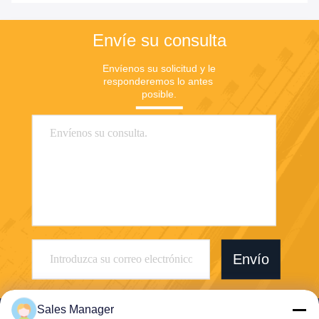
Envíe su consulta
Envíenos su solicitud y le 
responderemos lo antes 
posible.
Envío
Sales Manager