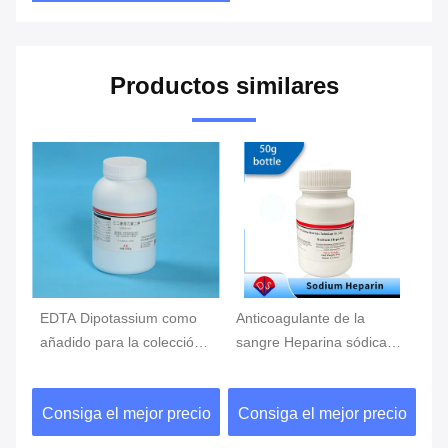
Productos similares
EDTA Dipotassium como
Anticoagulante de la
Añ
TA
añadido para la colección
sangre Heparina sódica
la
e
de la sangre, tubo de la
9041-8-1 como aditivo
he
sangre del EDTA
para la recolección de
de
io
Consiga el mejor precio
Consiga el mejor precio
C
sangre
22