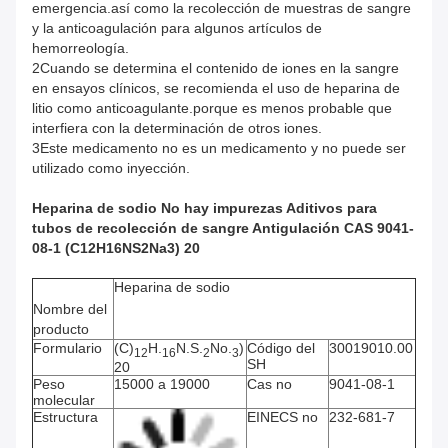
emergencia.así como la recolección de muestras de sangre
y la anticoagulación para algunos artículos de
hemorreología.
2Cuando se determina el contenido de iones en la sangre
en ensayos clínicos, se recomienda el uso de heparina de
litio como anticoagulante.porque es menos probable que
interfiera con la determinación de otros iones.
3Este medicamento no es un medicamento y no puede ser
utilizado como inyección.
Heparina de sodio No hay impurezas Aditivos para
tubos de recolección de sangre Antigulación CAS 9041-
08-1 (C12H16NS2Na3) 20
Heparina de sodio
Nombre del
producto
Formulario
(C)
H.
N.S.
No.
)
Código del
30019010.00
12
16
2
3
SH
20
Peso
15000 a 19000
Cas no
9041-08-1
molecular
Estructura
EINECS no
232-681-7