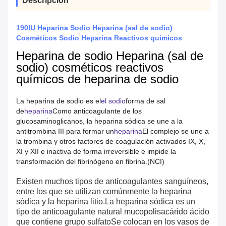
Descripción
190IU Heparina Sodio Heparina (sal de sodio)
Cosméticos Sodio Heparina Reactivos químicos
Heparina de sodio Heparina (sal de
sodio) cosméticos reactivos
químicos de heparina de sodio
La heparina de sodio es el
el sodio
forma de sal
de
heparina
Como anticoagulante de los
glucosaminoglicanos, la heparina sódica se une a la
antitrombina III para formar un
heparina
El complejo se une a
la trombina y otros factores de coagulación activados IX, X,
XI y XII e inactiva de forma irreversible e impide la
transformación del fibrinógeno en fibrina.(NCI)
Existen muchos tipos de anticoagulantes sanguíneos,
entre los que se utilizan comúnmente la heparina
sódica y la heparina litio.La heparina sódica es un
tipo de anticoagulante natural mucopolisacárido ácido
que contiene grupo sulfatoSe colocan en los vasos de