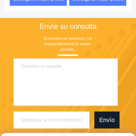
escenarios de aplicación
Envíe su consulta
Envíenos su solicitud y le 
responderemos lo antes 
posible.
Envío