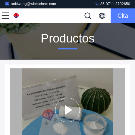
ankiwang@whdschem.com
86-0711-3702650
Cita
Productos