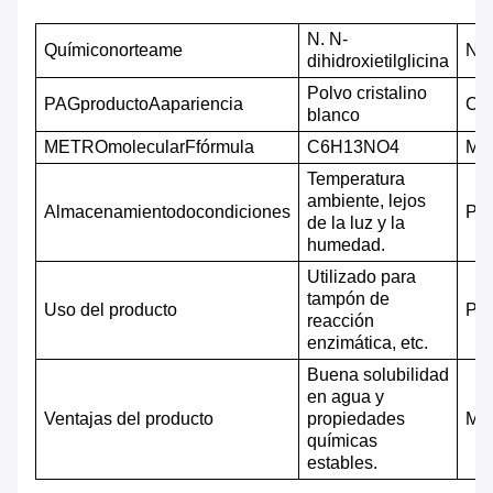
N. N-
Químico
norte
ame
Nom
dihidroxietilglicina
Polvo cristalino
PAG
producto
A
apariencia
CA
blanco
METRO
molecular
F
fórmula
C6H13NO4
ME
Temperatura
ambiente, lejos
Almacenamiento
do
condiciones
PA
de la luz y la
humedad.
Utilizado para
tampón de
Uso del producto
Pro
reacción
enzimática, etc.
Buena solubilidad
en agua y
Ventajas del producto
propiedades
ME
químicas
estables.