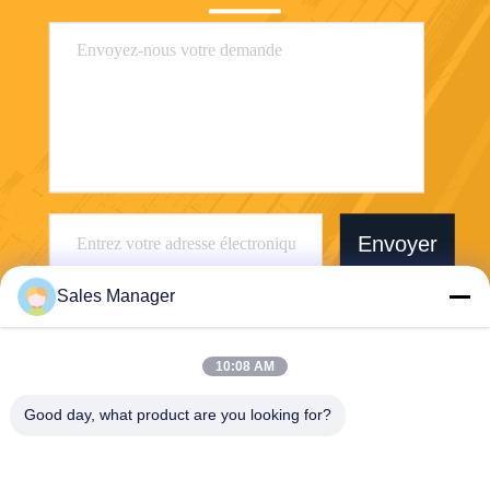
Envoyer
Sales Manager
10:08 AM
Wuhan Desheng Biochemical Technology
Good day, what product are you looking for?
Co., Ltd
ankiwang@whdschem.com