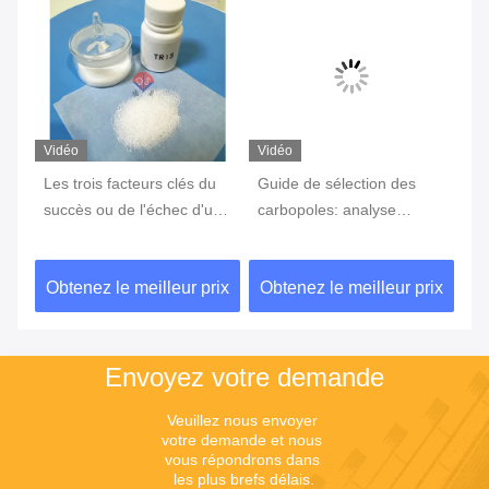
Vidéo
Vidéo
Vi
,
Les trois facteurs clés du
Guide de sélection des
Ta
ent
succès ou de l'échec d'une
carbopoles: analyse
st
expérience
complète des différentes
s'
caractéristiques des
fl
ix
Obtenez le meilleur prix
Obtenez le meilleur prix
Ob
modèles et des scénarios
ex
d'application
Envoyez votre demande
Veuillez nous envoyer 
votre demande et nous 
vous répondrons dans 
les plus brefs délais.