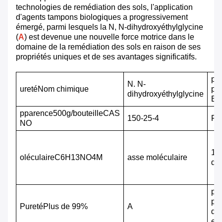
technologies de remédiation des sols, l'application
d'agents tampons biologiques a progressivement
émergé, parmi lesquels la N, N-dihydroxyéthylglycine
(
A
) est devenue une nouvelle force motrice dans le
domaine de la remédiation des sols en raison de ses
propriétés uniques et de ses avantages significatifs.
ppl
N. N-
ureté
Nom chimique
pro
dihydroxyéthylglycine
BI
pparence
500g/bouteille
CAS
150-25-4
Fo
NO
16
oléculaire
C6H13NO4
M
asse moléculaire
d
ppl
po
P
ureté
Plus de 99%
A
de 
en