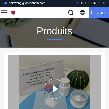
ankiwang@whdschem.com
86-0711-3702650
Citation
Produits