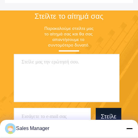
Στείλτε το αίτημά σας
Παρακαλούμε στείλτε μας 
το αίτημά σας και θα σας 
απαντήσουμε το 
συντομότερο δυνατό.
Στείλε
Sales Manager