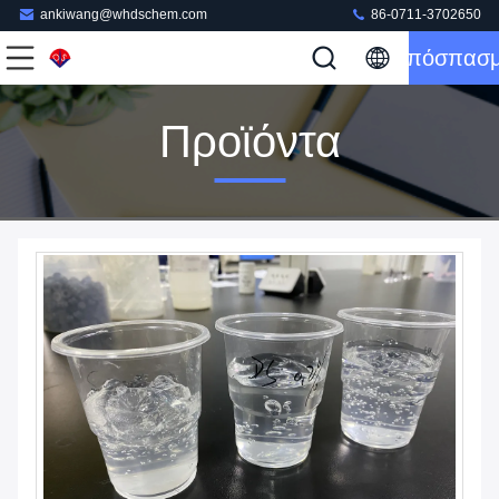
ankiwang@whdschem.com
86-0711-3702650
Απόσπασ
Προϊόντα