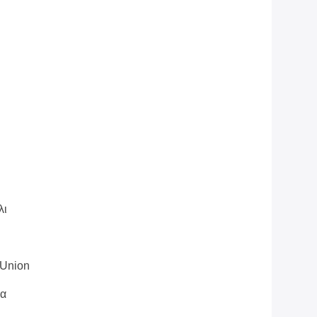
λι
 Union
ρα