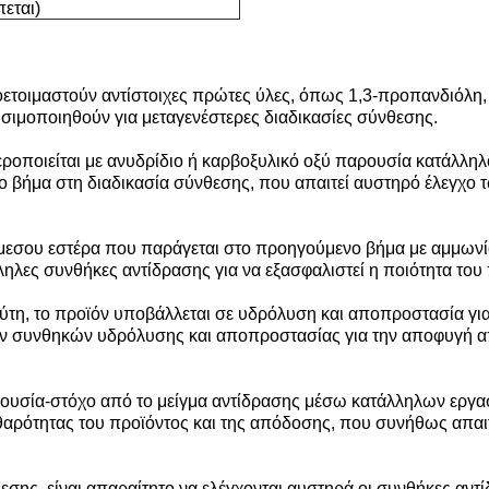
εται)
ετοιμαστούν αντίστοιχες πρώτες ύλες, όπως 1,3-προπανδιόλη
σιμοποιηθούν για μεταγενέστερες διαδικασίες σύνθεσης.
εροποιείται με ανυδρίδιο ή καρβοξυλικό οξύ παρουσία κατάλλη
μο βήμα στη διαδικασία σύνθεσης, που απαιτεί αυστηρό έλεγχο 
εσου εστέρα που παράγεται στο προηγούμενο βήμα με αμμωνία 
ηλες συνθήκες αντίδρασης για να εξασφαλιστεί η ποιότητα του 
τη, το προϊόν υποβάλλεται σε υδρόλυση και αποπροστασία γι
των συνθηκών υδρόλυσης και αποπροστασίας για την αποφυγή α
 ουσία-στόχο από το μείγμα αντίδρασης μέσω κατάλληλων εργ
καθαρότητας του προϊόντος και της απόδοσης, που συνήθως απα
εσης, είναι απαραίτητο να ελέγχονται αυστηρά οι συνθήκες αντί