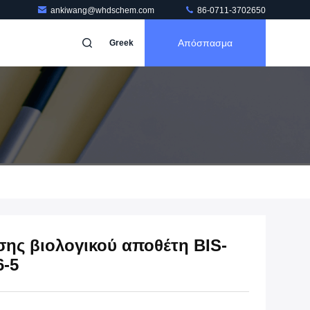
ankiwang@whdschem.com
86-0711-3702650
Απόσπασμα
Greek
σης βιολογικού αποθέτη BIS-
6-5