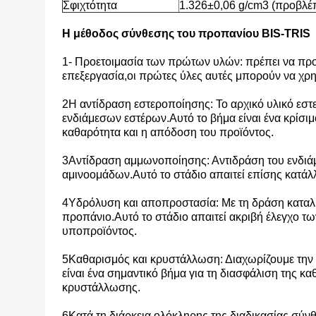
Σφιχτότητα
1.326±0,06 g/cm3 (προβλέπ
Η μέθοδος σύνθεσης του προπανίου BIS-TRIS
1- Προετοιμασία των πρώτων υλών: πρέπει να προ
επεξεργασία,οι πρώτες ύλες αυτές μπορούν να χρη
2Η αντίδραση εστεροποίησης: Το αρχικό υλικό εστ
ενδιάμεσων εστέρων.Αυτό το βήμα είναι ένα κρίσι
καθαρότητα και η απόδοση του προϊόντος.
3Αντίδραση αμμωνοποίησης: Αντιδράση του ενδιάμ
αμινοομάδων.Αυτό το στάδιο απαιτεί επίσης κατάλλ
4Υδρόλυση και αποπροστασία: Με τη δράση καταλύ
προπάνιο.Αυτό το στάδιο απαιτεί ακριβή έλεγχο 
υποπροϊόντος.
5Καθαρισμός και κρυστάλλωση: Διαχωρίζουμε την
είναι ένα σημαντικό βήμα για τη διασφάλιση της 
κρυστάλλωσης.
6Κατά τη διάρκεια ολόκληρης της διαδικασίας σύνθ