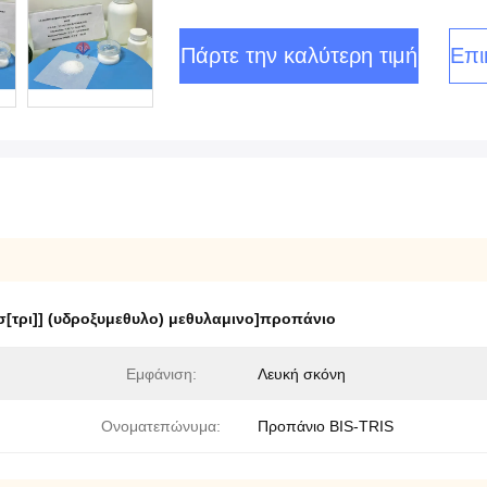
Πάρτε την καλύτερη τιμή
Επι
ισ[τρι]] (υδροξυμεθυλο) μεθυλαμινο]προπάνιο
Εμφάνιση:
Λευκή σκόνη
Ονοματεπώνυμα:
Προπάνιο BIS-TRIS