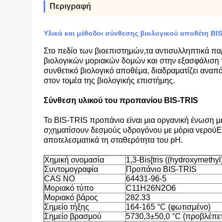
Περιγραφή
Υλικά και μέθοδοι σύνθεσης βιολογικού αποθέτη BI
Στο πεδίο των βιοεπιστημών,τα αντισυλληπτικά πα
βιολογικών μοριακών δομών και στην εξασφάλιση 
συνθετικό βιολογικό αποθέμα, διαδραματίζει ανα
στον τομέα της βιολογικής επιστήμης.
Σύνθεση υλικού του προπανίου BIS-TRIS
Το BIS-TRIS προπάνιο είναι μια οργανική ένωση 
σχηματίσουν δεσμούς υδρογόνου με μόρια νερούΕ
αποτελεσματικά τη σταθερότητα του pH.
Χημική ονομασία
1,3-Bis[tris ((hydroxymeth
Συντομογραφία
Προπάνιο BIS-TRIS
CAS NO
64431-96-5
Μοριακό τύπο
C11H26N2O6
Μοριακό βάρος
282.33
Σημείο τήξης
164-165 °C (φωτισμένο)
Σημείο βρασμού
5730,3±50,0 °C (προβλέπετ