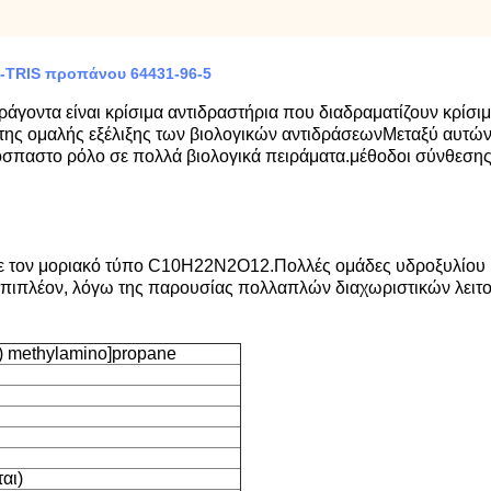
S-TRIS προπάνου 64431-96-5
ράγοντα είναι κρίσιμα αντιδραστήρια που διαδραματίζουν κρίσι
της ομαλής εξέλιξης των βιολογικών αντιδράσεωνΜεταξύ αυτών
πόσπαστο ρόλο σε πολλά βιολογικά πειράματα.μέθοδοι σύνθεσης
με τον μοριακό τύπο C10H22N2O12.Πολλές ομάδες υδροξυλίου 
πιπλέον, λόγω της παρουσίας πολλαπλών διαχωριστικών λειτο
yl) methylamino]propane
αι)