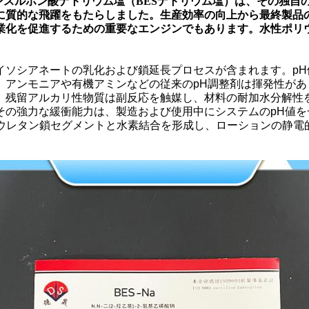
ノエタンスルホン酸ナトリウム塩（BESナトリウム塩）は、その独
に質的な飛躍をもたらしました。生産効率の向上から最終製品の
業化を促進するための重要なエンジンでもあります。
水性ポリ
イソシアネートの乳化および鎖延長プロセスが含まれます。p
。アンモニアや有機アミンなどの従来のpH調整剤は揮発性があ
、残留アルカリ性物質は副反応を触媒し、材料の耐加水分解性を
その強力な緩衝能力は、製造および使用中にシステムのpH値
リウレタン鎖セグメントと水素結合を形成し、ローションの静電