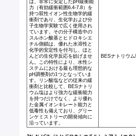
は、非常に安定したpH緩衝能
力（有効緩衝範囲6.4-7.8）を
持つ双性イオン性生物学的緩
衝剤であり、生化学および分
子生物学実験で広く使用され
ています。その分子構造中の
スルホン酸基とヒドロキシエ
チル側鎖は、優れた水溶性と
化学的安定性を付与し、ほと
んどの生化学反応を妨げませ
BESナトリウム
ん。この特性により、水性シ
ステムにおける最も理想的な
pH調整剤の1つとなっていま
す。リン酸塩などの従来の緩
衝剤と比較して、BESナトリ
ウム塩はより強力な緩衝能力
を持つだけでなく、より優れ
た金属イオンキレート能力と
低毒性も備えており、グリー
ンケミストリーの開発傾向に
沿っています。