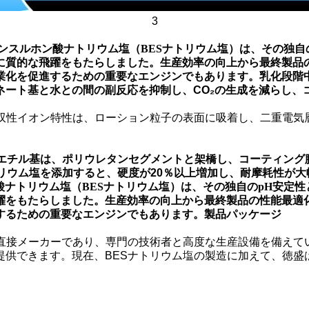
3
ミノエタンスルホン酸ナトリウム塩（BESナトリウム塩）は、その
に質的な飛躍をもたらしました。生産効率の向上から最終製品の
業化を促進するための重要なエンジンでもあります。
乳化段階
ネート基と水との間の副反応を抑制し、CO₂の生成を減らし、
の双性イオン特性は、ローション粒子の表面に吸着し、二重電気
シエチル基は、ポリウレタンセグメントと架橋し、コーティング
リウム塩を添加すると、硬度が20％以上増加し、耐摩耗性が
ン酸ナトリウム塩（BESナトリウム塩）は、その独自のpH安
躍をもたらしました。生産効率の向上から最終製品の性能最適化
するための重要なエンジンでもあります。
製品パッケージ
の直接メーカーであり、専門の技術者と高度な生産設備を備えて
きます。現在、BESナトリウム塩の製造に加えて、徳盛はTRIS