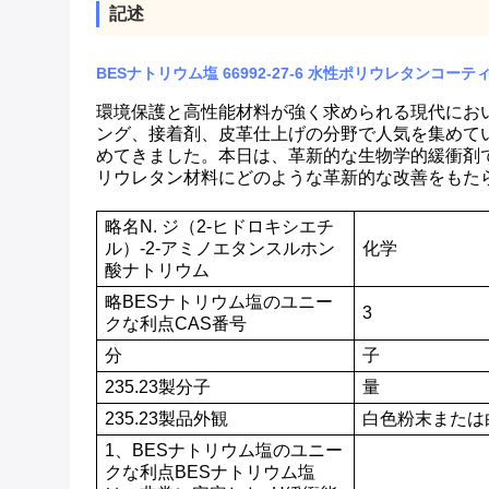
記述
BESナトリウム塩 66992-27-6 水性ポリウレタンコ
環境保護と高性能材料が強く求められる現代にお
ング、接着剤、皮革仕上げの分野で人気を集めて
めてきました。本日は、革新的な生物学的緩衝剤であ
リウレタン材料にどのような革新的な改善をもた
略
名
N. ジ（2-ヒドロキシエチ
ル）-2-アミノエタンスルホン
化学
酸ナトリウム
略
BESナトリウム塩のユニー
3
クな利点
CAS番号
分
子
235.23
製
分
子
量
235.23
製
品
外観
白色粉末または
1
、
BESナトリウム塩のユニー
クな利点
BESナトリウム塩