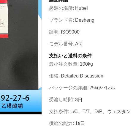
起源の場所:
Hubei
ブランド名:
Desheng
証明:
ISO9000
モデル番号:
AR
支払いと送料の条件
最小注文数量:
100kg
価格:
Detailed Discussion
パッケージの詳細:
25kg/バレル
受渡し時間:
3日
支払条件:
L/C、T/T、D/P、ウェスタ
供給の能力:
1t/日