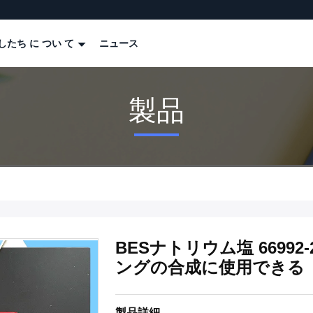
したち に つい て
ニュース
製品
BESナトリウム塩 6699
ングの合成に使用できる
製品詳細