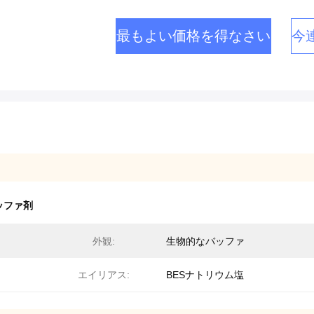
最もよい価格を得なさい
今
ッファ剤
外観:
生物的なバッファ
エイリアス:
BESナトリウム塩