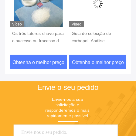
Vídeo
Vídeo
Ví
ca,
Os três fatores-chave para
Guia de selecção de
Bi
o sucesso ou fracasso de
carbopol: Análise
es
um experimento
abrangente das diferentes
co
características dos
ad
ço
Obtenha o melhor preço
Obtenha o melhor preço
O
os
modelos e cenários de
ne
aplicação
ex
Envie o seu pedido
Envie-nos a sua 
solicitação e 
responderemos o mais 
rapidamente possível.