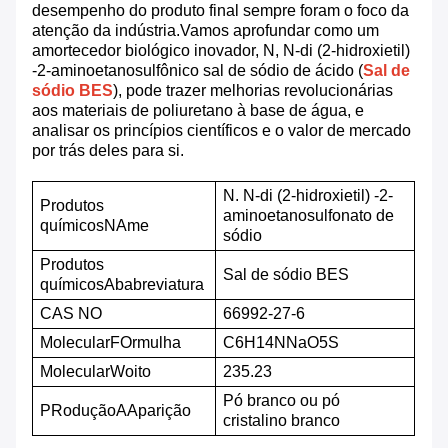
desempenho do produto final sempre foram o foco da
atenção da indústria.Vamos aprofundar como um
amortecedor biológico inovador, N, N-di (2-hidroxietil)
-2-aminoetanosulfônico sal de sódio de ácido (
Sal de
sódio BES
), pode trazer melhorias revolucionárias
aos materiais de poliuretano à base de água, e
analisar os princípios científicos e o valor de mercado
por trás deles para si.
N. N-di (2-hidroxietil) -2-
Produtos
aminoetanosulfonato de
químicos
N
Ame
sódio
Produtos
Sal de sódio BES
químicos
A
babreviatura
CAS NO
66992-27-6
M
olecular
F
Ormulha
C6H14NNaO5S
M
olecular
W
oito
235.23
Pó branco ou pó
P
Rodução
A
Aparição
cristalino branco