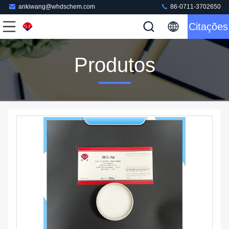
ankiwang@whdschem.com
86-0711-3702650
Citações
Produtos