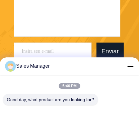
Enviar
Sales Manager
5:46 PM
Wuhan Desheng Biochemical Technology
Good day, what product are you looking for?
Co., Ltd
ankiwang@whdschem.com
86-0711-3702650
O vale C8-2-2 ótico uniu a ci